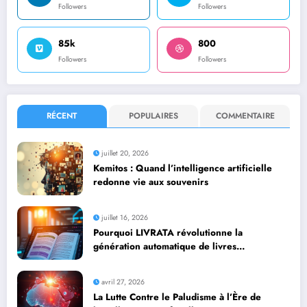
Followers
Followers
85k
800
Followers
Followers
RÉCENT
POPULAIRES
COMMENTAIRE
juillet 20, 2026
Kemitos : Quand l’intelligence artificielle
redonne vie aux souvenirs
juillet 16, 2026
Pourquoi LIVRATA révolutionne la
génération automatique de livres
professionnels avec l’intelligence artificielle
avril 27, 2026
La Lutte Contre le Paludisme à l’Ère de