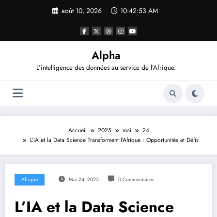
Aller
août 10, 2026
10:42:54 AM
au
contenu
Alpha
L’intelligence des données au service de l’Afrique.
Accueil
2025
mai
24
L’IA et la Data Science Transforment l’Afrique : Opportunités et Défis
Afrique
Mai 24, 2025
0 Commentaires
L’IA et la Data Science