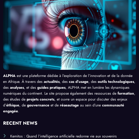
Clic »
e le
, au-
cacit
en
Palud
delà
é de
Afriq
isme
de
l’IA
ue
en
Bang
Afriq
ui
ue
ALPHA
est une plateforme dédiée à l’exploration de l’innovation et de la donnée
en Afrique. À travers des
actualités
, des
cas d’usage
, des
outils technologiques
,
des
analyses
, et des
guides pratiques
, ALPHA met en lumière les dynamiques
numériques du continent. Le site propose également des ressources de
formation
,
des études de
projets concrets
, et ouvre un espace pour discuter des enjeux
d’
éthique
, de
gouvernance
et de
réseautage
au sein d’une
communauté
engagée
.
RECENT NEWS
Kemitos : Quand l’intelligence artificielle redonne vie aux souvenirs