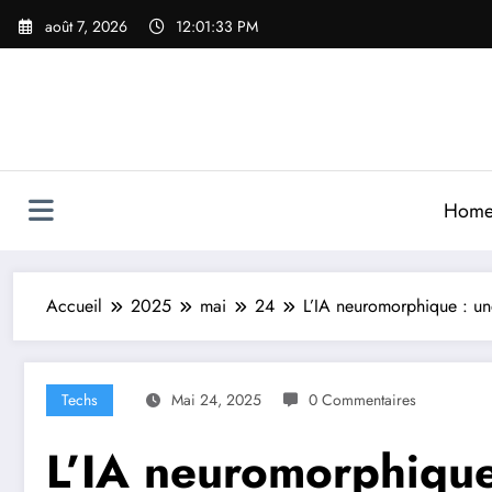
Aller
août 7, 2026
12:01:36 PM
au
contenu
Hom
Accueil
2025
mai
24
L’IA neuromorphique : une
Techs
Mai 24, 2025
0 Commentaires
L’IA neuromorphique