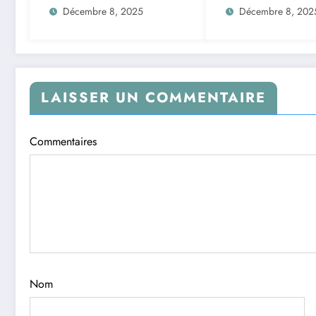
Redéfinissent
de la Transforma
Décembre 8, 2025
Décembre 8, 202
l’Efficacité de l’IA
Logistique et
Infrastructures e
Afrique
LAISSER UN COMMENTAIRE
Commentaires
Nom