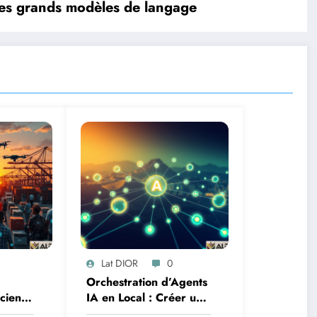
des grands modèles de langage
Lat DIOR
0
Orchestration d’Agents
Science
IA en Local : Créer un
oteurs
Système Multi-Agent