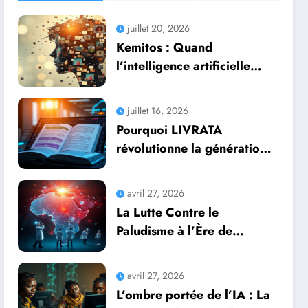
juillet 20, 2026
Kemitos : Quand
l’intelligence artificielle
redonne vie aux souvenirs
juillet 16, 2026
Pourquoi LIVRATA
révolutionne la génération
automatique de livres
professionnels avec
avril 27, 2026
l’intelligence artificielle
La Lutte Contre le
Paludisme à l’Ère de
l’Intelligence Artificielle :
Une Course Contre la
avril 27, 2026
Montre Africaine
L’ombre portée de l’IA : La