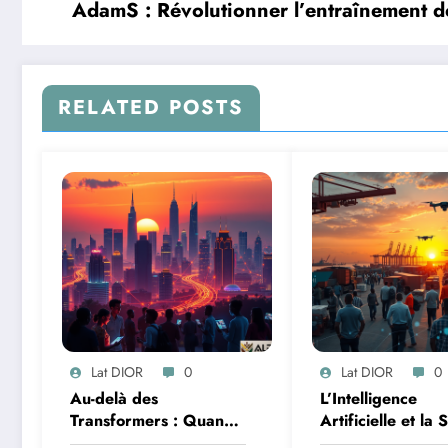
AdamS : Révolutionner l’entraînement 
RELATED POSTS
Lat DIOR
0
Lat DIOR
0
Au-delà des
L’Intelligence
Transformers : Quand
Artificielle et la 
les Mélanges d’Experts
des Données : M