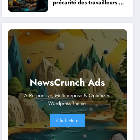
précarité des travailleurs du
clic en Afrique face à la
révolution numérique
NewsCrunch Ads
A Responsive, Multipurpose & Optimized
Wordpress Theme.
Click Here