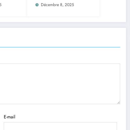
tion
Autonome avec
5
Décembre 8, 2025
TinyLlama
n
E-mail