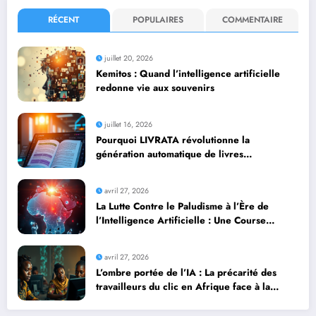
RÉCENT
POPULAIRES
COMMENTAIRE
juillet 20, 2026
Kemitos : Quand l’intelligence artificielle
redonne vie aux souvenirs
juillet 16, 2026
Pourquoi LIVRATA révolutionne la
génération automatique de livres
professionnels avec l’intelligence artificielle
avril 27, 2026
La Lutte Contre le Paludisme à l’Ère de
l’Intelligence Artificielle : Une Course
Contre la Montre Africaine
avril 27, 2026
L’ombre portée de l’IA : La précarité des
travailleurs du clic en Afrique face à la
révolution numérique