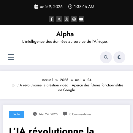
Aller
août 9, 2026
1:38:17 AM
au
contenu
Alpha
L’intelligence des données au service de l’Afrique.
Accueil
2025
mai
24
L’IA révolutionne la création vidéo : Aperçu des futures fonctionnalités
de Google
Techs
Mai 24, 2025
0 Commentaires
L’IA révolutionne la