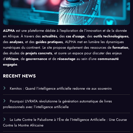
ue
ALPHA
est une plateforme dédiée à l’exploration de l’innovation et de la donnée
en Afrique. À travers des
actualités
, des
cas d’usage
, des
outils technologiques
,
des
analyses
, et des
guides pratiques
, ALPHA met en lumière les dynamiques
numériques du continent. Le site propose également des ressources de
formation
,
des études de
projets concrets
, et ouvre un espace pour discuter des enjeux
d’
éthique
, de
gouvernance
et de
réseautage
au sein d’une
communauté
engagée
.
RECENT NEWS
Kemitos : Quand l’intelligence artificielle redonne vie aux souvenirs
Pourquoi LIVRATA révolutionne la génération automatique de livres
professionnels avec l’intelligence artificielle
La Lutte Contre le Paludisme à l’Ère de l’Intelligence Artificielle : Une Course
Contre la Montre Africaine