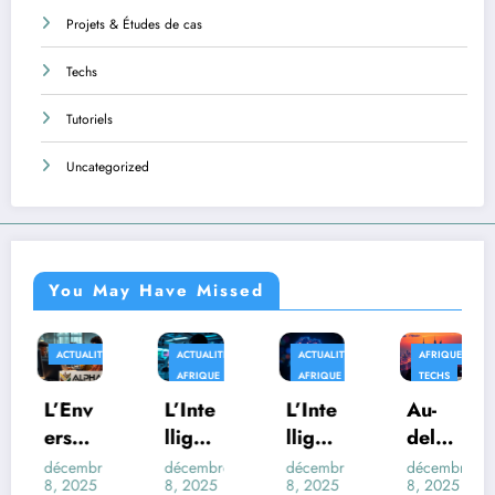
Projets & Études de cas
Techs
Tutoriels
Uncategorized
You May Have Missed
ÉS
ACTUALITÉS
ACTUALITÉS
AFRIQUE
APPLICATIO
AFRIQUE
AFRIQUE
TECHS
L’Inte
L’Inte
Au-
Quan
lligen
lligen
delà
d la
ce
ce
des
Fictio
e
décembre
décembre
décembre
décembre
8, 2025
8, 2025
8, 2025
8, 2025
Artifi
Artifi
Trans
n