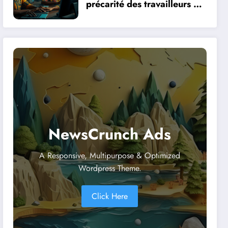
précarité des travailleurs du
clic en Afrique face à la
révolution numérique
NewsCrunch Ads
A Responsive, Multipurpose & Optimized
Wordpress Theme.
Click Here