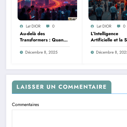
Lat DIOR
0
Lat DIOR
0
Au-delà des
L’Intelligence
Transformers : Quand
Artificielle et la 
les Mélanges d’Experts
des Données : M
Redéfinissent
de la Transforma
Décembre 8, 2025
Décembre 8, 202
l’Efficacité de l’IA
Logistique et
Infrastructures e
Afrique
LAISSER UN COMMENTAIRE
Commentaires