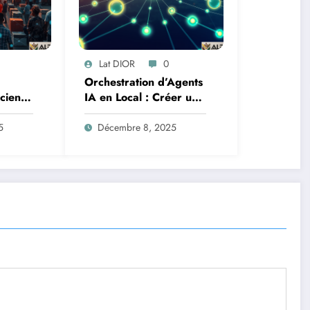
Lat DIOR
0
Orchestration d’Agents
Science
IA en Local : Créer un
oteurs
Système Multi-Agent
tion
Autonome avec
5
Décembre 8, 2025
TinyLlama
n