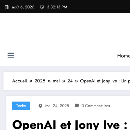
Aller
août 6, 2026
3:32:15 PM
au
contenu
Hom
Accueil
2025
mai
24
OpenAI et Jony Ive : Un p
Techs
Mai 24, 2025
0 Commentaires
OpenAI et Jony Ive :