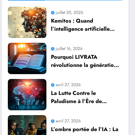
juillet 20, 2026
Kemitos : Quand
l’intelligence artificielle
redonne vie aux souvenirs
juillet 16, 2026
Pourquoi LIVRATA
révolutionne la génération
automatique de livres
professionnels avec
avril 27, 2026
l’intelligence artificielle
La Lutte Contre le
Paludisme à l’Ère de
l’Intelligence Artificielle :
Une Course Contre la
avril 27, 2026
Montre Africaine
L’ombre portée de l’IA : La