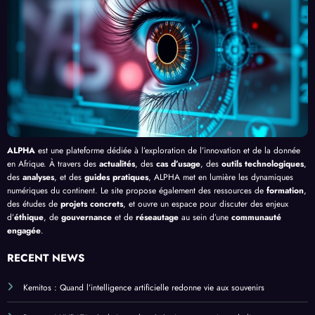
en
Palud
delà
é de
Afriq
isme
de
l’IA
ue
en
Bang
Afriq
ui
ue
ALPHA
est une plateforme dédiée à l’exploration de l’innovation et de la donnée
en Afrique. À travers des
actualités
, des
cas d’usage
, des
outils technologiques
,
des
analyses
, et des
guides pratiques
, ALPHA met en lumière les dynamiques
numériques du continent. Le site propose également des ressources de
formation
,
des études de
projets concrets
, et ouvre un espace pour discuter des enjeux
d’
éthique
, de
gouvernance
et de
réseautage
au sein d’une
communauté
engagée
.
RECENT NEWS
Kemitos : Quand l’intelligence artificielle redonne vie aux souvenirs