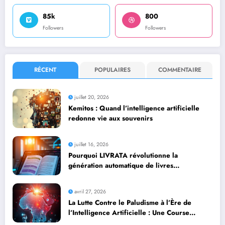
85k
800
Followers
Followers
RÉCENT
POPULAIRES
COMMENTAIRE
juillet 20, 2026
Kemitos : Quand l’intelligence artificielle
redonne vie aux souvenirs
juillet 16, 2026
Pourquoi LIVRATA révolutionne la
génération automatique de livres
professionnels avec l’intelligence artificielle
avril 27, 2026
La Lutte Contre le Paludisme à l’Ère de
l’Intelligence Artificielle : Une Course
Contre la Montre Africaine