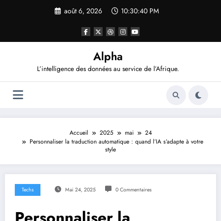
Aller
août 6, 2026
10:30:41 PM
au
contenu
Alpha
L’intelligence des données au service de l’Afrique.
Accueil
2025
mai
24
Personnaliser la traduction automatique : quand l’IA s’adapte à votre
style
Techs
Mai 24, 2025
0 Commentaires
Personnaliser la