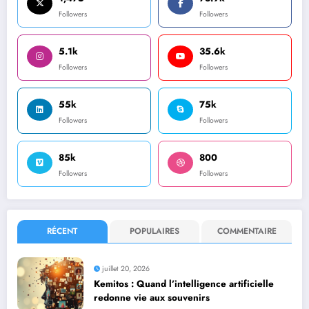
Followers
Followers
5.1k
35.6k
Followers
Followers
55k
75k
Followers
Followers
85k
800
Followers
Followers
RÉCENT
POPULAIRES
COMMENTAIRE
juillet 20, 2026
Kemitos : Quand l’intelligence artificielle
redonne vie aux souvenirs