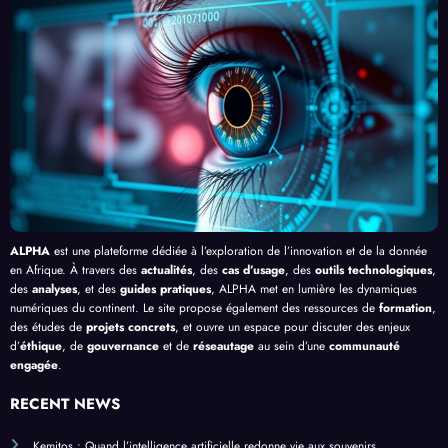
»
e le
, au-
cacit
lligen
Palud
delà
é de
ce
isme
de
l’IA
Artifi
en
Bang
cielle
Afriq
ui
ue
ALPHA
est une plateforme dédiée à l’exploration de l’innovation et de la donnée
en Afrique. À travers des
actualités
, des
cas d’usage
, des
outils technologiques
,
des
analyses
, et des
guides pratiques
, ALPHA met en lumière les dynamiques
numériques du continent. Le site propose également des ressources de
formation
,
des études de
projets concrets
, et ouvre un espace pour discuter des enjeux
d’
éthique
, de
gouvernance
et de
réseautage
au sein d’une
communauté
engagée
.
RECENT NEWS
Kemitos : Quand l’intelligence artificielle redonne vie aux souvenirs