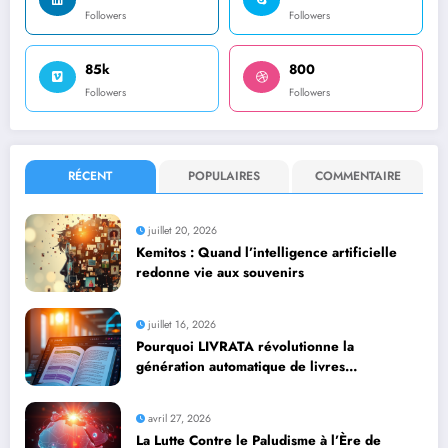
Followers
Followers
85k
800
Followers
Followers
RÉCENT
POPULAIRES
COMMENTAIRE
juillet 20, 2026
Kemitos : Quand l’intelligence artificielle
redonne vie aux souvenirs
juillet 16, 2026
Pourquoi LIVRATA révolutionne la
génération automatique de livres
professionnels avec l’intelligence artificielle
avril 27, 2026
La Lutte Contre le Paludisme à l’Ère de