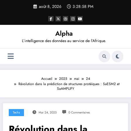
Aller
août 8, 2026
3:28:58 PM
au
contenu
Alpha
L’intelligence des données au service de l’Afrique.
Accueil
2025
mai
24
Révolution dans la prédiction de structures protéiques : SaESM2 et
SaAMPLIFY
Techs
Mai 24, 2025
0 Commentaires
Révolution dans la