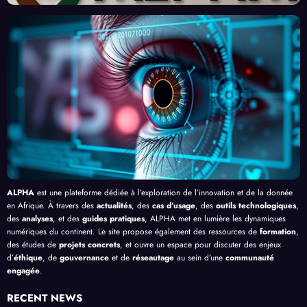
urs
Front
Prom
ent
p
du
contr
esses
l’Effi
l’
Clic »
e le
, au-
cacit
ll
en
Palud
delà
é de
c
Afriq
isme
de
l’IA
Ar
ue
en
Bang
ci
Afriq
ui
ue
ALPHA
est une plateforme dédiée à l’exploration de l’innovation et de la donnée
en Afrique. À travers des
actualités
, des
cas d’usage
, des
outils technologiques
,
des
analyses
, et des
guides pratiques
, ALPHA met en lumière les dynamiques
numériques du continent. Le site propose également des ressources de
formation
,
des études de
projets concrets
, et ouvre un espace pour discuter des enjeux
d’
éthique
, de
gouvernance
et de
réseautage
au sein d’une
communauté
engagée
.
RECENT NEWS