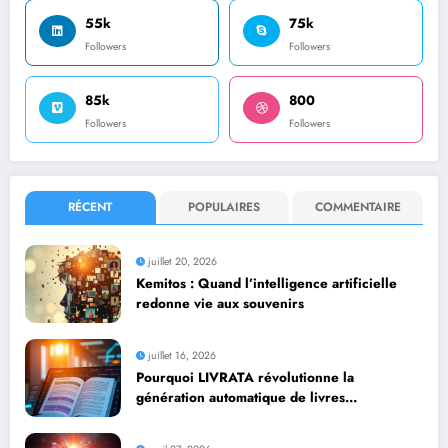
55k
75k
Followers
Followers
85k
800
Followers
Followers
RÉCENT
POPULAIRES
COMMENTAIRE
juillet 20, 2026
Kemitos : Quand l’intelligence artificielle
redonne vie aux souvenirs
juillet 16, 2026
Pourquoi LIVRATA révolutionne la
génération automatique de livres
professionnels avec l’intelligence artificielle