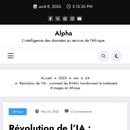
Aller
août 8, 2026
3:15:37 PM
au
contenu
Alpha
L’intelligence des données au service de l’Afrique.
Accueil
2025
mai
24
Révolution de l’IA : comment les BVAEs transforment le traitement
d’images en Afrique
Afrique
Mai 24, 2025
0 Commentaires
Révolution de l’IA :