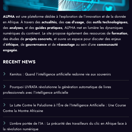
ALPHA
est une plateforme dédiée à l’exploration de l’innovation et de la donnée
en Afrique. À travers des
actualités
, des
cas d’usage
, des
outils technologiques
,
des
analyses
, et des
guides pratiques
, ALPHA met en lumière les dynamiques
numériques du continent. Le site propose également des ressources de
formation
,
des études de
projets concrets
, et ouvre un espace pour discuter des enjeux
d’
éthique
, de
gouvernance
et de
réseautage
au sein d’une
communauté
engagée
.
RECENT NEWS
Kemitos : Quand l’intelligence artificielle redonne vie aux souvenirs
Pourquoi LIVRATA révolutionne la génération automatique de livres
professionnels avec l’intelligence artificielle
La Lutte Contre le Paludisme à l’Ère de l’Intelligence Artificielle : Une Course
Contre la Montre Africaine
L’ombre portée de l’IA : La précarité des travailleurs du clic en Afrique face à
la révolution numérique