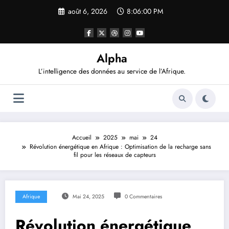
Aller
août 6, 2026
8:06:01 PM
au
contenu
Alpha
L’intelligence des données au service de l’Afrique.
Accueil
2025
mai
24
Révolution énergétique en Afrique : Optimisation de la recharge sans
fil pour les réseaux de capteurs
Afrique
Mai 24, 2025
0 Commentaires
Révolution énergétique