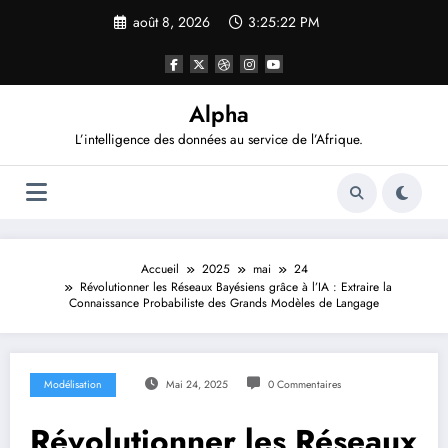
Aller
août 8, 2026
3:25:22 PM
au
contenu
Alpha
L’intelligence des données au service de l’Afrique.
Accueil
2025
mai
24
Révolutionner les Réseaux Bayésiens grâce à l’IA : Extraire la
Connaissance Probabiliste des Grands Modèles de Langage
Modélisation
Mai 24, 2025
0 Commentaires
Révolutionner les Réseaux