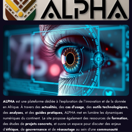
« Tra
Nouv
Enjeu
Redé
vaille
eau
x et
finiss
urs
Front
Prom
ent
du
contr
esses
l’Effi
Clic »
e le
, au-
cacit
en
Palud
delà
é de
Afriq
isme
de
l’IA
ue
en
Bang
Afriq
ui
ue
ALPHA
est une plateforme dédiée à l’exploration de l’innovation et de la donnée
en Afrique. À travers des
actualités
, des
cas d’usage
, des
outils technologiques
,
des
analyses
, et des
guides pratiques
, ALPHA met en lumière les dynamiques
numériques du continent. Le site propose également des ressources de
formation
,
des études de
projets concrets
, et ouvre un espace pour discuter des enjeux
d’
éthique
, de
gouvernance
et de
réseautage
au sein d’une
communauté