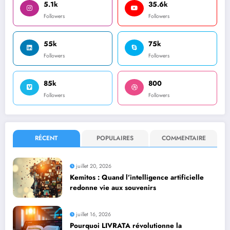
5.1k
35.6k
Followers
Followers
55k
75k
Followers
Followers
85k
800
Followers
Followers
RÉCENT
POPULAIRES
COMMENTAIRE
juillet 20, 2026
Kemitos : Quand l’intelligence artificielle
redonne vie aux souvenirs
juillet 16, 2026
Pourquoi LIVRATA révolutionne la