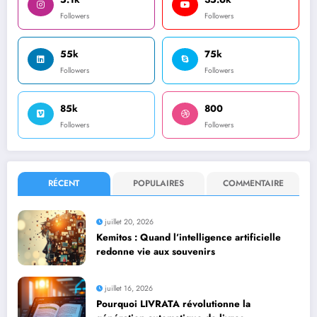
Followers
Followers
55k
75k
Followers
Followers
85k
800
Followers
Followers
RÉCENT
POPULAIRES
COMMENTAIRE
juillet 20, 2026
Kemitos : Quand l’intelligence artificielle
redonne vie aux souvenirs
juillet 16, 2026
Pourquoi LIVRATA révolutionne la