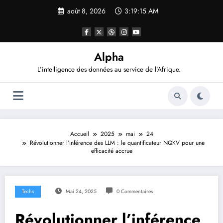
Aller
août 8, 2026
3:19:16 AM
au
contenu
Alpha
L’intelligence des données au service de l’Afrique.
Accueil
2025
mai
24
Révolutionner l’inférence des LLM : le quantificateur NQKV pour une
efficacité accrue
Techs
Mai 24, 2025
0 Commentaires
Révolutionner l’inférence