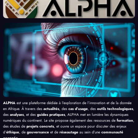
ouv
Enjeu
Redé
ution
urs
au
x et
finiss
né
de 
ont
Prom
ent
par
Tra
ntr
esses
l’Effi
l’Inte
fo
le
, au-
cacit
lligen
ati
lud
delà
é de
ce
Log
sme
de
l’IA
Artifi
tiq
n
Bang
cielle
et
riq
ui
Inf
e
tru
ure
en
Afr
ue
ALPHA
est une plateforme dédiée à l’exploration de l’innovation et de la donnée
en Afrique. À travers des
actualités
, des
cas d’usage
, des
outils technologiques
,
des
analyses
, et des
guides pratiques
, ALPHA met en lumière les dynamiques
numériques du continent. Le site propose également des ressources de
formation
,
des études de
projets concrets
, et ouvre un espace pour discuter des enjeux
d’
éthique
, de
gouvernance
et de
réseautage
au sein d’une
communauté
engagée
.