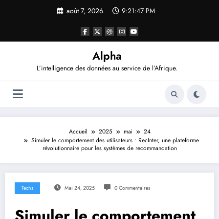
Aller
août 7, 2026
9:21:49 PM
au
contenu
Alpha
L’intelligence des données au service de l’Afrique.
Accueil
2025
mai
24
Simuler le comportement des utilisateurs : RecInter, une plateforme
révolutionnaire pour les systèmes de recommandation
Techs
Mai 24, 2025
0 Commentaires
Simuler le comportement