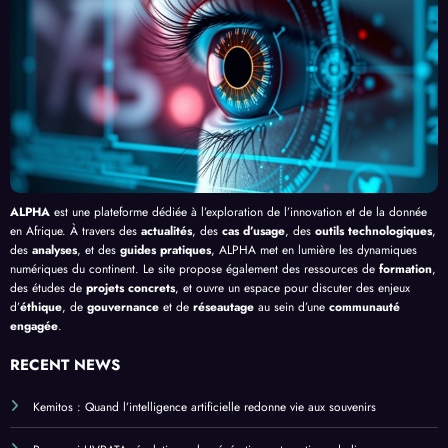
en
Palud
delà
é de
Afriq
isme
de
l’IA
ue
en
Bang
Afriq
ui
ue
ALPHA
est une plateforme dédiée à l’exploration de l’innovation et de la donnée
en Afrique. À travers des
actualités
, des
cas d’usage
, des
outils technologiques
,
des
analyses
, et des
guides pratiques
, ALPHA met en lumière les dynamiques
numériques du continent. Le site propose également des ressources de
formation
,
des études de
projets concrets
, et ouvre un espace pour discuter des enjeux
d’
éthique
, de
gouvernance
et de
réseautage
au sein d’une
communauté
engagée
.
RECENT NEWS
Kemitos : Quand l’intelligence artificielle redonne vie aux souvenirs