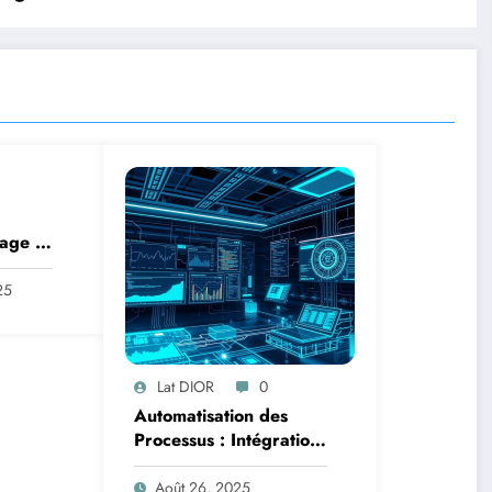
age :
des
25
 en
iffres
Lat DIOR
0
Automatisation des
Processus : Intégration
de l’IA avec la Logique
Temporelle
Août 26, 2025