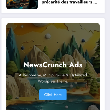
précarité des travailleurs du
clic en Afrique face à la
révolution numérique
NewsCrunch Ads
A Responsive, Multipurpose & Optimized
Wordpress Theme.
Click Here