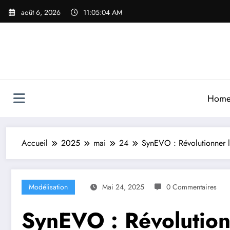
Aller
août 6, 2026
11:05:06 AM
au
contenu
Hom
Accueil
2025
mai
24
SynEVO : Révolutionner l’
Modélisation
Mai 24, 2025
0 Commentaires
SynEVO : Révolution