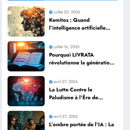
juillet 20, 2026
Kemitos : Quand
l’intelligence artificielle
redonne vie aux souvenirs
juillet 16, 2026
Pourquoi LIVRATA
révolutionne la génération
automatique de livres
professionnels avec
avril 27, 2026
l’intelligence artificielle
La Lutte Contre le
Paludisme à l’Ère de
l’Intelligence Artificielle :
Une Course Contre la
avril 27, 2026
Montre Africaine
L’ombre portée de l’IA : La