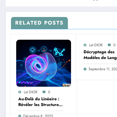
RELATED POSTS
Lat DIOR
0
Décryptage des
Modèles de Lang
Une Exploration 
Trajectoires
Septembre 11, 20
Informationnelles
Addition Multi-Ch
Lat DIOR
0
Au-Delà du Linéaire :
Révéler les Structures
Cachées des Données
avec l’Analyse en
Décembre 8, 2025