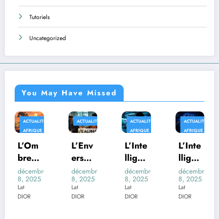
Tutoriels
Uncategorized
You May Have Missed
ACTUALITÉS
ACTUALITÉS
ACTUALITÉS
ACTUALITÉS
AFRIQUE
AFRIQUE
AFRIQUE
L’Om
L’Env
L’Inte
L’Inte
bre
ers
lligen
lligen
du
du
ce
ce
décembre
décembre
décembre
décembre
8, 2025
8, 2025
8, 2025
8, 2025
Palud
Déco
Artifi
Artifi
Lat
Lat
Lat
Lat
isme
r de
cielle
cielle
DIOR
DIOR
DIOR
DIOR
:
l’IA :
et la
au