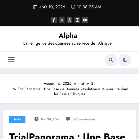
Aller
août 10, 2026
10:38:26 AM
au
contenu
Alpha
L’intelligence des données au service de l’Afrique.
Accueil
2025
mai
24
TrialPanorama : Une Base de Données Révolutionnaire pour l’IA dans
les Essais Cliniques
Techs
Mai 24, 2025
0 Commentaires
TrialPanorama : Une Base