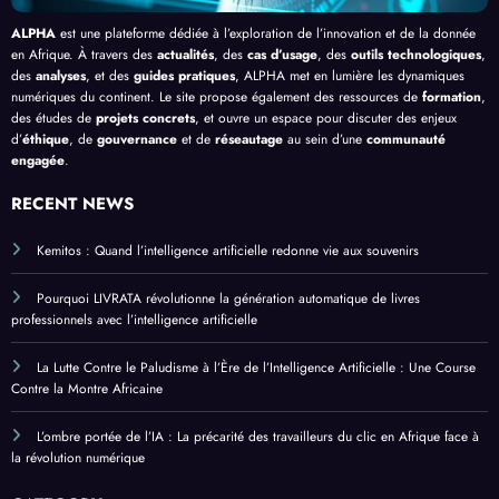
ALPHA
est une plateforme dédiée à l’exploration de l’innovation et de la donnée
en Afrique. À travers des
actualités
, des
cas d’usage
, des
outils technologiques
,
des
analyses
, et des
guides pratiques
, ALPHA met en lumière les dynamiques
numériques du continent. Le site propose également des ressources de
formation
,
des études de
projets concrets
, et ouvre un espace pour discuter des enjeux
d’
éthique
, de
gouvernance
et de
réseautage
au sein d’une
communauté
engagée
.
RECENT NEWS
Kemitos : Quand l’intelligence artificielle redonne vie aux souvenirs
Pourquoi LIVRATA révolutionne la génération automatique de livres
professionnels avec l’intelligence artificielle
La Lutte Contre le Paludisme à l’Ère de l’Intelligence Artificielle : Une Course
Contre la Montre Africaine
L’ombre portée de l’IA : La précarité des travailleurs du clic en Afrique face à
la révolution numérique