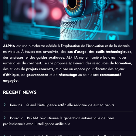
Afriq
ui
ue
ALPHA
est une plateforme dédiée à l’exploration de l’innovation et de la donnée
en Afrique. À travers des
actualités
, des
cas d’usage
, des
outils technologiques
,
des
analyses
, et des
guides pratiques
, ALPHA met en lumière les dynamiques
numériques du continent. Le site propose également des ressources de
formation
,
des études de
projets concrets
, et ouvre un espace pour discuter des enjeux
d’
éthique
, de
gouvernance
et de
réseautage
au sein d’une
communauté
engagée
.
RECENT NEWS
Kemitos : Quand l’intelligence artificielle redonne vie aux souvenirs
Pourquoi LIVRATA révolutionne la génération automatique de livres
professionnels avec l’intelligence artificielle