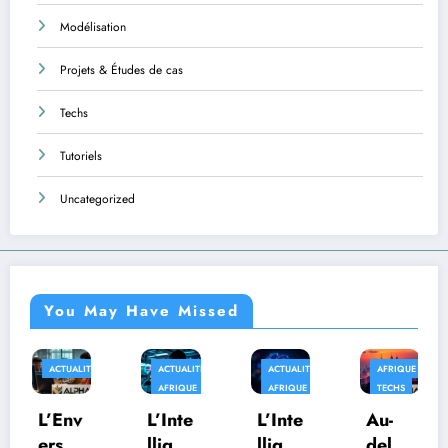
Modélisation
Projets & Études de cas
Techs
Tutoriels
Uncategorized
You May Have Missed
S
ACTUALITÉS
ACTUALITÉS
AFRIQUE
APPLICATION
AFRIQUE
AFRIQUE
TECHS
L’Inte
L’Inte
Au-
Quan
lligen
lligen
delà
d la