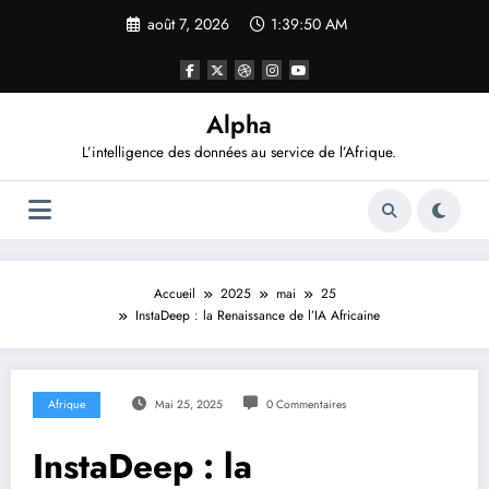
Aller
août 7, 2026
1:39:51 AM
au
contenu
Alpha
L’intelligence des données au service de l’Afrique.
Accueil
2025
mai
25
InstaDeep : la Renaissance de l’IA Africaine
Afrique
Mai 25, 2025
0 Commentaires
InstaDeep : la