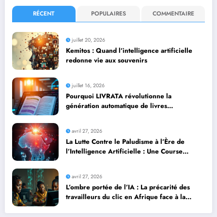
RÉCENT
POPULAIRES
COMMENTAIRE
juillet 20, 2026
Kemitos : Quand l’intelligence artificielle
redonne vie aux souvenirs
juillet 16, 2026
Pourquoi LIVRATA révolutionne la
génération automatique de livres
professionnels avec l’intelligence artificielle
avril 27, 2026
La Lutte Contre le Paludisme à l’Ère de
l’Intelligence Artificielle : Une Course
Contre la Montre Africaine
avril 27, 2026
L’ombre portée de l’IA : La précarité des
travailleurs du clic en Afrique face à la
révolution numérique