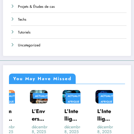
Projets & Études de cas
Techs
Tutoriels
Uncategorized
You May Have Missed
ACTUALITÉS
ACTUALITÉS
ACTUALITÉS
AFRIQUE
AFRIQUE
AFRIQUE
TECHS
L’Env
L’Inte
L’Inte
Au-
ers
lligen
lligen
delà
du
ce
ce
des
décembre
décembre
décembre
décembre
8, 2025
8, 2025
8, 2025
8, 2025
Déco
Artifi
Artifi
Trans