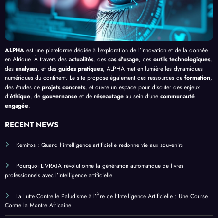
ue
ALPHA
est une plateforme dédiée à l’exploration de l’innovation et de la donnée
en Afrique. À travers des
actualités
, des
cas d’usage
, des
outils technologiques
,
des
analyses
, et des
guides pratiques
, ALPHA met en lumière les dynamiques
numériques du continent. Le site propose également des ressources de
formation
,
des études de
projets concrets
, et ouvre un espace pour discuter des enjeux
d’
éthique
, de
gouvernance
et de
réseautage
au sein d’une
communauté
engagée
.
RECENT NEWS
Kemitos : Quand l’intelligence artificielle redonne vie aux souvenirs
Pourquoi LIVRATA révolutionne la génération automatique de livres
professionnels avec l’intelligence artificielle
La Lutte Contre le Paludisme à l’Ère de l’Intelligence Artificielle : Une Course
Contre la Montre Africaine