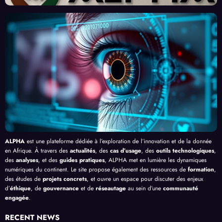
Front
Prom
ent
par
contr
esses
l’Effi
l’Inte
e le
, au-
cacit
lligen
Palud
delà
é de
ce
isme
de
l’IA
Artifi
en
Bang
cielle
Afriq
ui
ue
ALPHA
est une plateforme dédiée à l’exploration de l’innovation et de la donnée
en Afrique. À travers des
actualités
, des
cas d’usage
, des
outils technologiques
,
des
analyses
, et des
guides pratiques
, ALPHA met en lumière les dynamiques
numériques du continent. Le site propose également des ressources de
formation
,
des études de
projets concrets
, et ouvre un espace pour discuter des enjeux
d’
éthique
, de
gouvernance
et de
réseautage
au sein d’une
communauté
engagée
.
RECENT NEWS