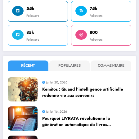
55k
75k
Followers
Followers
85k
800
Followers
Followers
RÉCENT
POPULAIRES
COMMENTAIRE
juillet 20, 2026
Kemitos : Quand l’intelligence artificielle
redonne vie aux souvenirs
juillet 16, 2026
Pourquoi LIVRATA révolutionne la
génération automatique de livres
professionnels avec l’intelligence artificielle