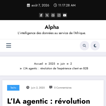
Aller
août 7, 2026
11:17:30 AM
au
contenu
Alpha
L’intelligence des données au service de l’Afrique.
Accueil
2025
juin
2
L’IA agentic : révolution de l’expérience client en B2B
Techs
Juin 2, 2025
0 Commentaires
L’IA agentic : révolution