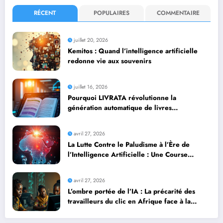
RÉCENT
POPULAIRES
COMMENTAIRE
juillet 20, 2026
Kemitos : Quand l’intelligence artificielle
redonne vie aux souvenirs
juillet 16, 2026
Pourquoi LIVRATA révolutionne la
génération automatique de livres
professionnels avec l’intelligence artificielle
avril 27, 2026
La Lutte Contre le Paludisme à l’Ère de
l’Intelligence Artificielle : Une Course
Contre la Montre Africaine
avril 27, 2026
L’ombre portée de l’IA : La précarité des
travailleurs du clic en Afrique face à la
révolution numérique