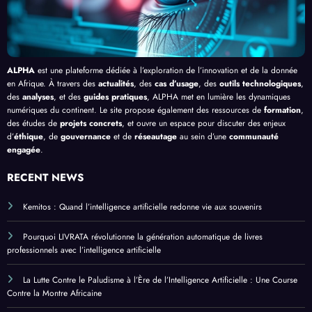
ALPHA
est une plateforme dédiée à l’exploration de l’innovation et de la donnée
en Afrique. À travers des
actualités
, des
cas d’usage
, des
outils technologiques
,
des
analyses
, et des
guides pratiques
, ALPHA met en lumière les dynamiques
numériques du continent. Le site propose également des ressources de
formation
,
des études de
projets concrets
, et ouvre un espace pour discuter des enjeux
d’
éthique
, de
gouvernance
et de
réseautage
au sein d’une
communauté
engagée
.
RECENT NEWS
Kemitos : Quand l’intelligence artificielle redonne vie aux souvenirs
Pourquoi LIVRATA révolutionne la génération automatique de livres
professionnels avec l’intelligence artificielle
La Lutte Contre le Paludisme à l’Ère de l’Intelligence Artificielle : Une Course
Contre la Montre Africaine