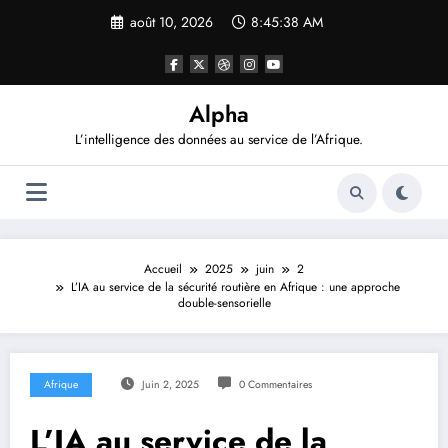
Aller
août 10, 2026
8:45:39 AM
au
contenu
Alpha
L’intelligence des données au service de l’Afrique.
Accueil
2025
juin
2
L’IA au service de la sécurité routière en Afrique : une approche
double-sensorielle
Afrique
Juin 2, 2025
0 Commentaires
L’IA au service de la