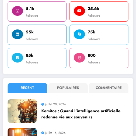
5.1k
35.6k
Followers
Followers
55k
75k
Followers
Followers
85k
800
Followers
Followers
RÉCENT
POPULAIRES
COMMENTAIRE
juillet 20, 2026
Kemitos : Quand l’intelligence artificielle
redonne vie aux souvenirs
juillet 16, 2026