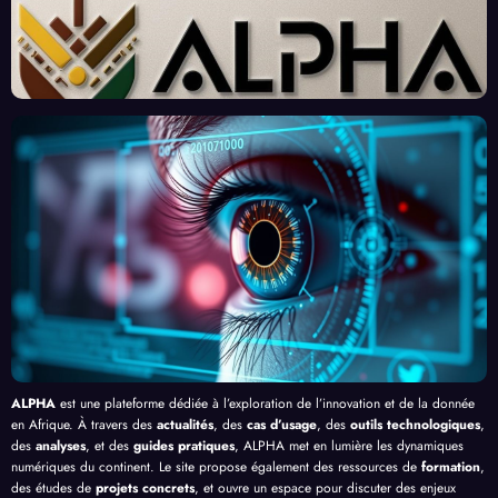
des
Un
ains :
perts
« Tra
Nouv
Enjeu
Redé
vaille
eau
x et
finiss
urs
Front
Prom
ent
du
contr
esses
l’Effi
Clic »
e le
, au-
cacit
en
Palud
delà
é de
Afriq
isme
de
l’IA
ue
en
Bang
Afriq
ui
ue
ALPHA
est une plateforme dédiée à l’exploration de l’innovation et de la donnée
en Afrique. À travers des
actualités
, des
cas d’usage
, des
outils technologiques
,
des
analyses
, et des
guides pratiques
, ALPHA met en lumière les dynamiques
numériques du continent. Le site propose également des ressources de
formation
,
des études de
projets concrets
, et ouvre un espace pour discuter des enjeux