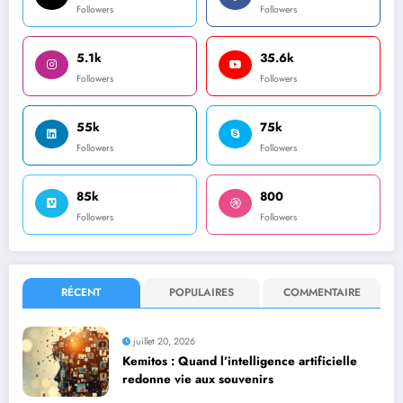
Followers
Followers
5.1k
35.6k
Followers
Followers
55k
75k
Followers
Followers
85k
800
Followers
Followers
RÉCENT
POPULAIRES
COMMENTAIRE
juillet 20, 2026
Kemitos : Quand l’intelligence artificielle
redonne vie aux souvenirs