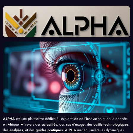
sante
ées :
Afric
d’Ex
des
Un
ains :
perts
« Tra
Nouv
Enjeu
Redé
vaille
eau
x et
finiss
urs
Front
Prom
ent
du
contr
esses
l’Effi
Clic »
e le
, au-
cacit
en
Palud
delà
é de
Afriq
isme
de
l’IA
ue
en
Bang
Afriq
ui
ue
ALPHA
est une plateforme dédiée à l’exploration de l’innovation et de la donnée
en Afrique. À travers des
actualités
, des
cas d’usage
, des
outils technologiques
,
des
analyses
, et des
guides pratiques
, ALPHA met en lumière les dynamiques