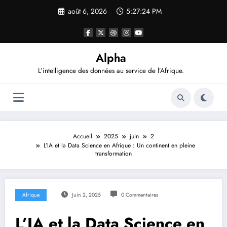
Aller
août 6, 2026
5:27:25 PM
au
contenu
Alpha
L’intelligence des données au service de l’Afrique.
Accueil
2025
juin
2
L’IA et la Data Science en Afrique : Un continent en pleine
transformation
Afrique
Juin 2, 2025
0 Commentaires
L’IA et la Data Science en