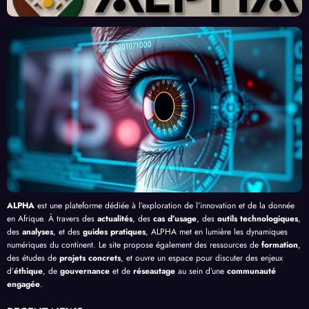
urs
Front
Prom
ent
du
contr
esses
l’Effi
Clic »
e le
, au-
cacit
en
Palud
delà
é de
Afriq
isme
de
l’IA
ue
en
Bang
Afriq
ui
ue
ALPHA
est une plateforme dédiée à l’exploration de l’innovation et de la donnée
en Afrique. À travers des
actualités
, des
cas d’usage
, des
outils technologiques
,
des
analyses
, et des
guides pratiques
, ALPHA met en lumière les dynamiques
numériques du continent. Le site propose également des ressources de
formation
,
des études de
projets concrets
, et ouvre un espace pour discuter des enjeux
d’
éthique
, de
gouvernance
et de
réseautage
au sein d’une
communauté
engagée
.