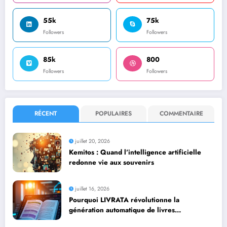
55k
75k
Followers
Followers
85k
800
Followers
Followers
RÉCENT
POPULAIRES
COMMENTAIRE
juillet 20, 2026
Kemitos : Quand l’intelligence artificielle
redonne vie aux souvenirs
juillet 16, 2026
Pourquoi LIVRATA révolutionne la
génération automatique de livres
professionnels avec l’intelligence artificielle