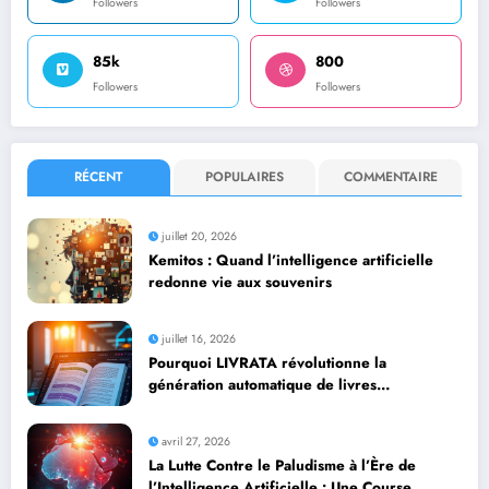
Followers
Followers
85k
800
Followers
Followers
RÉCENT
POPULAIRES
COMMENTAIRE
juillet 20, 2026
Kemitos : Quand l’intelligence artificielle
redonne vie aux souvenirs
juillet 16, 2026
Pourquoi LIVRATA révolutionne la
génération automatique de livres
professionnels avec l’intelligence artificielle
avril 27, 2026
La Lutte Contre le Paludisme à l’Ère de
l’Intelligence Artificielle : Une Course