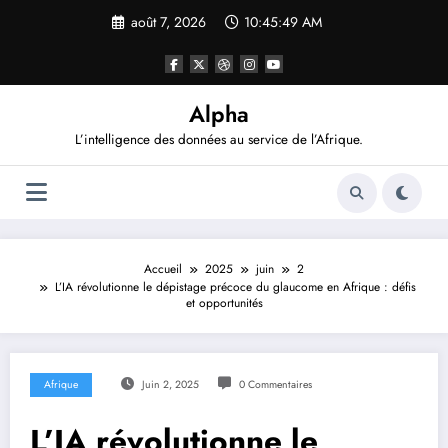
Aller
août 7, 2026
10:45:51 AM
au
contenu
Alpha
L’intelligence des données au service de l’Afrique.
Accueil
2025
juin
2
L’IA révolutionne le dépistage précoce du glaucome en Afrique : défis
et opportunités
Afrique
Juin 2, 2025
0 Commentaires
L’IA révolutionne le