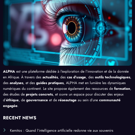
Clic »
e le
, au-
cacit
en
Palud
delà
é de
Afriq
isme
de
l’IA
ue
en
Bang
Afriq
ui
ue
ALPHA
est une plateforme dédiée à l’exploration de l’innovation et de la donnée
en Afrique. À travers des
actualités
, des
cas d’usage
, des
outils technologiques
,
des
analyses
, et des
guides pratiques
, ALPHA met en lumière les dynamiques
numériques du continent. Le site propose également des ressources de
formation
,
des études de
projets concrets
, et ouvre un espace pour discuter des enjeux
d’
éthique
, de
gouvernance
et de
réseautage
au sein d’une
communauté
engagée
.
RECENT NEWS
Kemitos : Quand l’intelligence artificielle redonne vie aux souvenirs