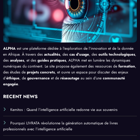
ue
en
Bang
Afriq
ui
ue
ALPHA
est une plateforme dédiée à l’exploration de l’innovation et de la donnée
en Afrique. À travers des
actualités
, des
cas d’usage
, des
outils technologiques
,
des
analyses
, et des
guides pratiques
, ALPHA met en lumière les dynamiques
numériques du continent. Le site propose également des ressources de
formation
,
des études de
projets concrets
, et ouvre un espace pour discuter des enjeux
d’
éthique
, de
gouvernance
et de
réseautage
au sein d’une
communauté
engagée
.
RECENT NEWS
Kemitos : Quand l’intelligence artificielle redonne vie aux souvenirs
Pourquoi LIVRATA révolutionne la génération automatique de livres
professionnels avec l’intelligence artificielle