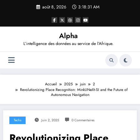
Aller
août 8, 2026
3:18:32 AM
au
contenu
Alpha
L’intelligence des données au service de l’Afrique.
Accueil
2025
juin
2
Revolutionizing Place Recognition: MinkUNeXt-SI and the Future of
Autonomous Navigation
Techs
Juin 2, 2025
0 Commentaires
Revolutionizing Place