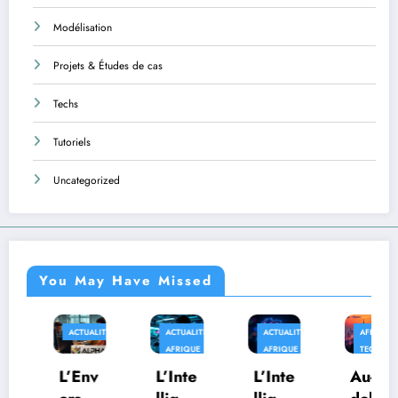
Modélisation
Projets & Études de cas
Techs
Tutoriels
Uncategorized
You May Have Missed
ACTUALITÉS
ACTUALITÉS
ACTUALITÉS
AFRIQUE
AFRIQUE
AFRIQUE
TECHS
L’Env
L’Inte
L’Inte
Au-