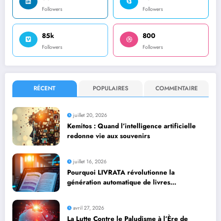
Followers
Followers
85k
800
Followers
Followers
RÉCENT
POPULAIRES
COMMENTAIRE
juillet 20, 2026
Kemitos : Quand l’intelligence artificielle
redonne vie aux souvenirs
juillet 16, 2026
Pourquoi LIVRATA révolutionne la
génération automatique de livres
professionnels avec l’intelligence artificielle
avril 27, 2026
La Lutte Contre le Paludisme à l’Ère de