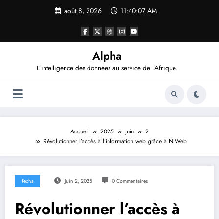
Aller
août 8, 2026
11:40:08 AM
au
contenu
Alpha
L’intelligence des données au service de l’Afrique.
Accueil
2025
juin
2
Révolutionner l’accès à l’information web grâce à NLWeb
Techs
Juin 2, 2025
0 Commentaires
Révolutionner l’accès à