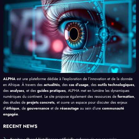
du
contr
esses
l’Effi
Clic »
e le
, au-
cacit
en
Palud
delà
é de
Afriq
isme
de
l’IA
ue
en
Bang
Afriq
ui
ue
ALPHA
est une plateforme dédiée à l’exploration de l’innovation et de la donnée
en Afrique. À travers des
actualités
, des
cas d’usage
, des
outils technologiques
,
des
analyses
, et des
guides pratiques
, ALPHA met en lumière les dynamiques
numériques du continent. Le site propose également des ressources de
formation
,
des études de
projets concrets
, et ouvre un espace pour discuter des enjeux
d’
éthique
, de
gouvernance
et de
réseautage
au sein d’une
communauté
engagée
.
RECENT NEWS