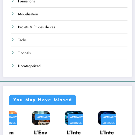
Formations
Modélisation
Projets & Études de cas
Techs
Tutoriels
Uncategorized
You May Have Missed
ACTUALITÉS
ACTUALITÉS
ACTUALITÉS
AFRIQUE
AFRIQUE
AFRIQUE
TECHS
L’Env
L’Inte
L’Inte
Au-