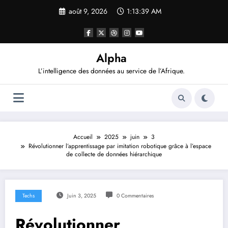
Aller
août 9, 2026
1:13:39 AM
au
contenu
Alpha
L’intelligence des données au service de l’Afrique.
Accueil
2025
juin
3
Révolutionner l’apprentissage par imitation robotique grâce à l’espace
de collecte de données hiérarchique
Techs
Juin 3, 2025
0 Commentaires
Révolutionner