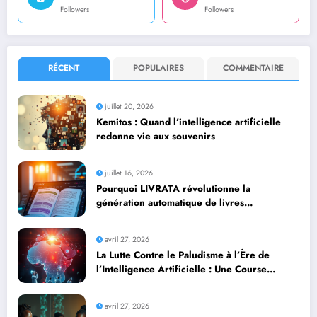
Followers
Followers
RÉCENT
POPULAIRES
COMMENTAIRE
juillet 20, 2026
Kemitos : Quand l’intelligence artificielle
redonne vie aux souvenirs
juillet 16, 2026
Pourquoi LIVRATA révolutionne la
génération automatique de livres
professionnels avec l’intelligence artificielle
avril 27, 2026
La Lutte Contre le Paludisme à l’Ère de
l’Intelligence Artificielle : Une Course
Contre la Montre Africaine
avril 27, 2026