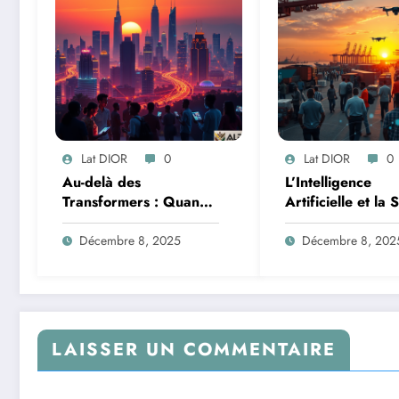
Lat DIOR
0
Lat DIOR
0
Au-delà des
L’Intelligence
Transformers : Quand
Artificielle et la 
les Mélanges d’Experts
des Données : M
Redéfinissent
de la Transforma
Décembre 8, 2025
Décembre 8, 202
l’Efficacité de l’IA
Logistique et
Infrastructures e
Afrique
LAISSER UN COMMENTAIRE