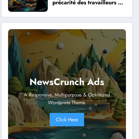
précarité des travailleurs du
clic en Afrique face à la
révolution numérique
NewsCrunch Ads
A Responsive, Multipurpose & Optimized
Wordpress Theme.
Click Here