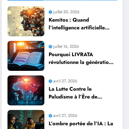
juillet 20, 2026
Kemitos : Quand
l’intelligence artificielle
redonne vie aux souvenirs
juillet 16, 2026
Pourquoi LIVRATA
révolutionne la génération
automatique de livres
professionnels avec
avril 27, 2026
l’intelligence artificielle
La Lutte Contre le
Paludisme à l’Ère de
l’Intelligence Artificielle :
Une Course Contre la
avril 27, 2026
Montre Africaine
L’ombre portée de l’IA : La