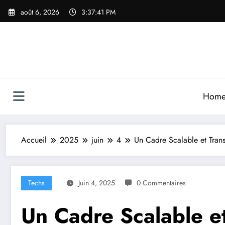
Aller
août 6, 2026
3:37:43 PM
au
contenu
Hom
Accueil
2025
juin
4
Un Cadre Scalable et Trans
Techs
Juin 4, 2025
0 Commentaires
Un Cadre Scalable e