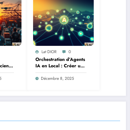
Lat DIOR
0
Orchestration d’Agents
Science
IA en Local : Créer un
oteurs
Système Multi-Agent
tion
Autonome avec
5
Décembre 8, 2025
TinyLlama
n