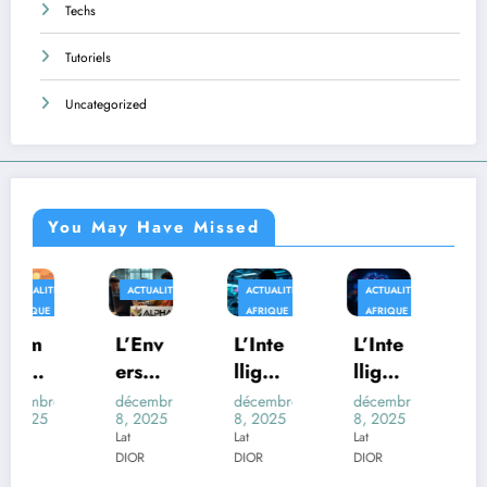
Techs
Tutoriels
Uncategorized
You May Have Missed
ACTUALITÉS
ACTUALITÉS
ACTUALITÉS
AFRIQUE
AFRIQUE
AFRIQUE
TECHS
L’Env
L’Inte
L’Inte
Au-
ers
lligen
lligen
delà
du
ce
ce
des
décembre
décembre
décembre
décembre
8, 2025
8, 2025
8, 2025
8, 2025
Déco
Artifi
Artifi
Trans
Lat
Lat
Lat
Lat
r de
cielle
cielle
form
DIOR
DIOR
DIOR
DIOR
l’IA :
et la
au
ers :