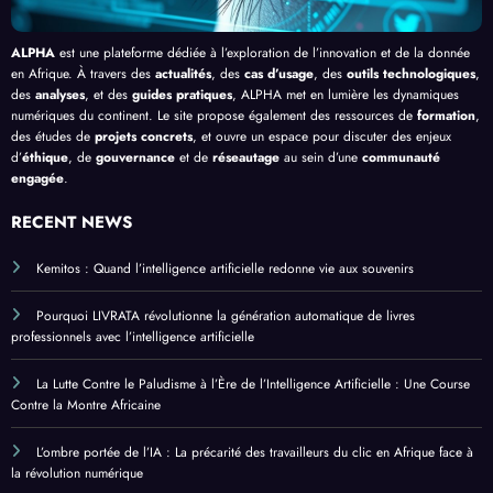
ALPHA
est une plateforme dédiée à l’exploration de l’innovation et de la donnée
en Afrique. À travers des
actualités
, des
cas d’usage
, des
outils technologiques
,
des
analyses
, et des
guides pratiques
, ALPHA met en lumière les dynamiques
numériques du continent. Le site propose également des ressources de
formation
,
des études de
projets concrets
, et ouvre un espace pour discuter des enjeux
d’
éthique
, de
gouvernance
et de
réseautage
au sein d’une
communauté
engagée
.
RECENT NEWS
Kemitos : Quand l’intelligence artificielle redonne vie aux souvenirs
Pourquoi LIVRATA révolutionne la génération automatique de livres
professionnels avec l’intelligence artificielle
La Lutte Contre le Paludisme à l’Ère de l’Intelligence Artificielle : Une Course
Contre la Montre Africaine
L’ombre portée de l’IA : La précarité des travailleurs du clic en Afrique face à
la révolution numérique