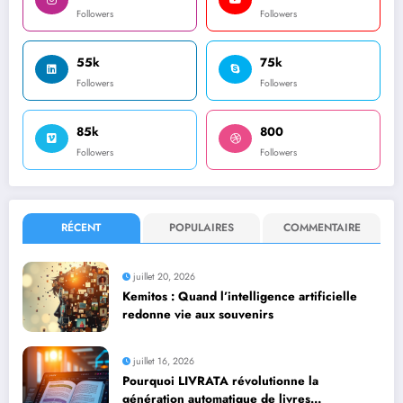
Followers
Followers
55k
75k
Followers
Followers
85k
800
Followers
Followers
RÉCENT
POPULAIRES
COMMENTAIRE
juillet 20, 2026
Kemitos : Quand l’intelligence artificielle
redonne vie aux souvenirs
juillet 16, 2026
Pourquoi LIVRATA révolutionne la
génération automatique de livres