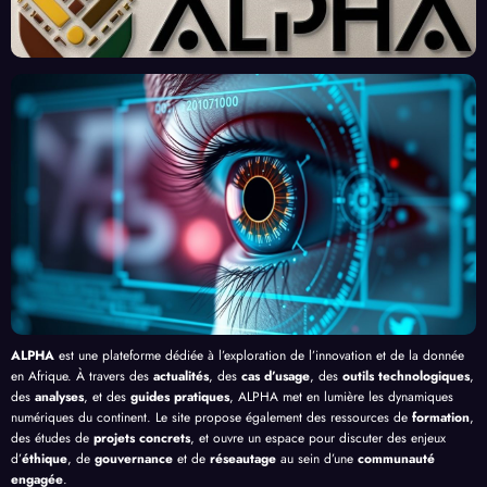
« Tra
Nouv
Enjeu
Redé
vaille
eau
x et
finiss
urs
Front
Prom
ent
du
contr
esses
l’Effi
Clic »
e le
, au-
cacit
en
Palud
delà
é de
Afriq
isme
de
l’IA
ue
en
Bang
Afriq
ui
ue
ALPHA
est une plateforme dédiée à l’exploration de l’innovation et de la donnée
en Afrique. À travers des
actualités
, des
cas d’usage
, des
outils technologiques
,
des
analyses
, et des
guides pratiques
, ALPHA met en lumière les dynamiques
numériques du continent. Le site propose également des ressources de
formation
,
des études de
projets concrets
, et ouvre un espace pour discuter des enjeux
d’
éthique
, de
gouvernance
et de
réseautage
au sein d’une
communauté
engagée
.