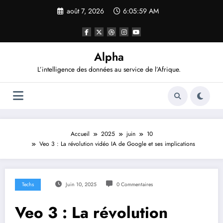
Aller
août 7, 2026
6:06:00 AM
au
contenu
Alpha
L’intelligence des données au service de l’Afrique.
Accueil
2025
juin
10
Veo 3 : La révolution vidéo IA de Google et ses implications
Techs
Juin 10, 2025
0 Commentaires
Veo 3 : La révolution