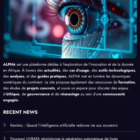
en
Palud
delà
é de
Afriq
isme
de
l’IA
ue
en
Bang
Afriq
ui
ue
ALPHA
est une plateforme dédiée à l’exploration de l’innovation et de la donnée
en Afrique. À travers des
actualités
, des
cas d’usage
, des
outils technologiques
,
des
analyses
, et des
guides pratiques
, ALPHA met en lumière les dynamiques
numériques du continent. Le site propose également des ressources de
formation
,
des études de
projets concrets
, et ouvre un espace pour discuter des enjeux
d’
éthique
, de
gouvernance
et de
réseautage
au sein d’une
communauté
engagée
.
RECENT NEWS
Kemitos : Quand l’intelligence artificielle redonne vie aux souvenirs
Pourquoi LIVRATA révolutionne la génération automatique de livres