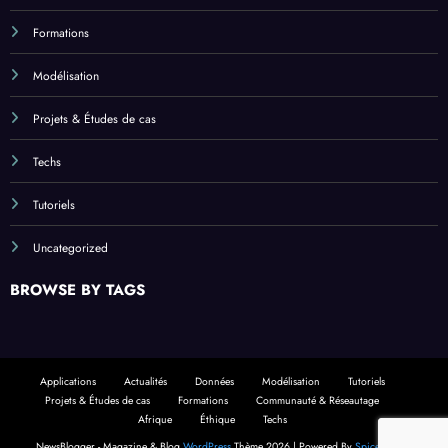
Formations
Modélisation
Projets & Études de cas
Techs
Tutoriels
Uncategorized
BROWSE BY TAGS
Applications
Actualités
Données
Modélisation
Tutoriels
Projets & Études de cas
Formations
Communauté & Réseautage
Afrique
Éthique
Techs
NewsBlogger - Magazine & Blog
WordPress
Thème 2026 | Powered By
SpiceThemes