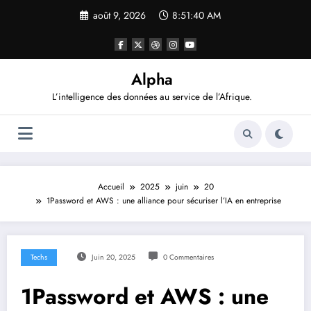
Aller
août 9, 2026
8:51:41 AM
au
contenu
Alpha
L’intelligence des données au service de l’Afrique.
Accueil
2025
juin
20
1Password et AWS : une alliance pour sécuriser l’IA en entreprise
Techs
Juin 20, 2025
0 Commentaires
1Password et AWS : une