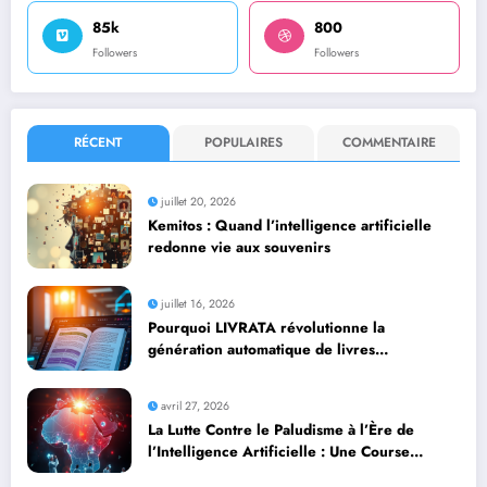
85k
800
Followers
Followers
RÉCENT
POPULAIRES
COMMENTAIRE
juillet 20, 2026
Kemitos : Quand l’intelligence artificielle
redonne vie aux souvenirs
juillet 16, 2026
Pourquoi LIVRATA révolutionne la
génération automatique de livres
professionnels avec l’intelligence artificielle
avril 27, 2026
La Lutte Contre le Paludisme à l’Ère de
l’Intelligence Artificielle : Une Course
Contre la Montre Africaine