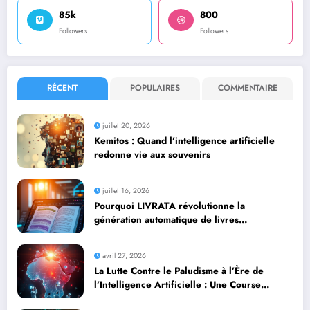
85k
800
Followers
Followers
RÉCENT
POPULAIRES
COMMENTAIRE
juillet 20, 2026
Kemitos : Quand l’intelligence artificielle
redonne vie aux souvenirs
juillet 16, 2026
Pourquoi LIVRATA révolutionne la
génération automatique de livres
professionnels avec l’intelligence artificielle
avril 27, 2026
La Lutte Contre le Paludisme à l’Ère de
l’Intelligence Artificielle : Une Course
Contre la Montre Africaine