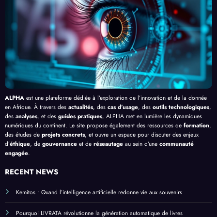
Afriq
isme
de
l’IA
ue
en
Bang
Afriq
ui
ue
ALPHA
est une plateforme dédiée à l’exploration de l’innovation et de la donnée
en Afrique. À travers des
actualités
, des
cas d’usage
, des
outils technologiques
,
des
analyses
, et des
guides pratiques
, ALPHA met en lumière les dynamiques
numériques du continent. Le site propose également des ressources de
formation
,
des études de
projets concrets
, et ouvre un espace pour discuter des enjeux
d’
éthique
, de
gouvernance
et de
réseautage
au sein d’une
communauté
engagée
.
RECENT NEWS
Kemitos : Quand l’intelligence artificielle redonne vie aux souvenirs
Pourquoi LIVRATA révolutionne la génération automatique de livres