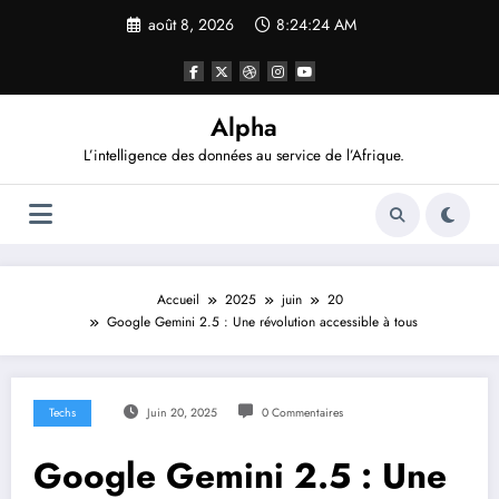
Aller
août 8, 2026
8:24:25 AM
au
contenu
Alpha
L’intelligence des données au service de l’Afrique.
Accueil
2025
juin
20
Google Gemini 2.5 : Une révolution accessible à tous
Techs
Juin 20, 2025
0 Commentaires
Google Gemini 2.5 : Une