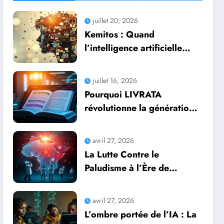
juillet 20, 2026
Kemitos : Quand
l’intelligence artificielle
redonne vie aux souvenirs
juillet 16, 2026
Pourquoi LIVRATA
révolutionne la génération
automatique de livres
professionnels avec
avril 27, 2026
l’intelligence artificielle
La Lutte Contre le
Paludisme à l’Ère de
l’Intelligence Artificielle :
Une Course Contre la
avril 27, 2026
Montre Africaine
L’ombre portée de l’IA : La