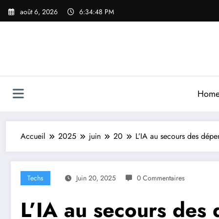
Aller
août 6, 2026
6:34:50 PM
au
contenu
Hom
Accueil
2025
juin
20
L’IA au secours des dép
Techs
Juin 20, 2025
0 Commentaires
L’IA au secours des 