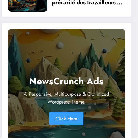
précarité des travailleurs du
clic en Afrique face à la
révolution numérique
NewsCrunch Ads
A Responsive, Multipurpose & Optimized
Wordpress Theme.
Click Here