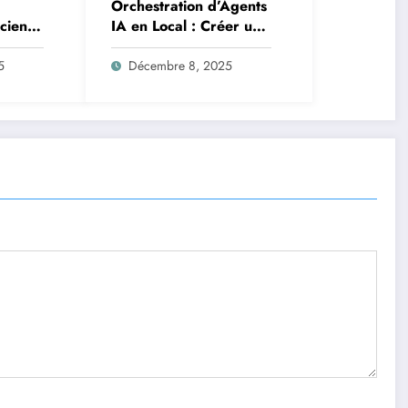
Orchestration d’Agents
Science
IA en Local : Créer un
oteurs
Système Multi-Agent
tion
Autonome avec
5
Décembre 8, 2025
TinyLlama
n