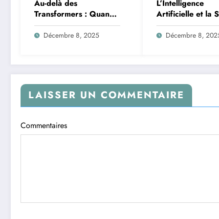
Au-delà des
L’Intelligence
Transformers : Quand
Artificielle et la 
les Mélanges d’Experts
des Données : M
Redéfinissent
de la Transforma
Décembre 8, 2025
Décembre 8, 202
l’Efficacité de l’IA
Logistique et
Infrastructures e
Afrique
LAISSER UN COMMENTAIRE
Commentaires