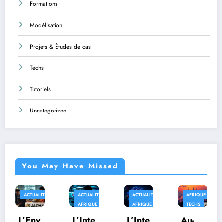
Formations
Modélisation
Projets & Études de cas
Techs
Tutoriels
Uncategorized
You May Have Missed
ACTUALITÉS
ACTUALITÉS
AFRIQUE
APPLICATIONS
AFRIQUE
AFRIQUE
TECHS
L’Inte
L’Inte
Au-
Quan