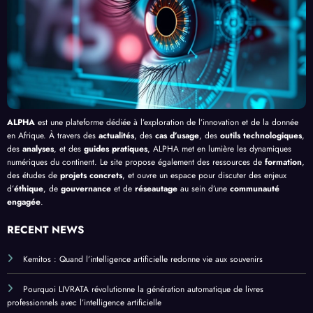
en
Bang
cielle
Afriq
ui
ue
ALPHA
est une plateforme dédiée à l’exploration de l’innovation et de la donnée
en Afrique. À travers des
actualités
, des
cas d’usage
, des
outils technologiques
,
des
analyses
, et des
guides pratiques
, ALPHA met en lumière les dynamiques
numériques du continent. Le site propose également des ressources de
formation
,
des études de
projets concrets
, et ouvre un espace pour discuter des enjeux
d’
éthique
, de
gouvernance
et de
réseautage
au sein d’une
communauté
engagée
.
RECENT NEWS
Kemitos : Quand l’intelligence artificielle redonne vie aux souvenirs
Pourquoi LIVRATA révolutionne la génération automatique de livres
professionnels avec l’intelligence artificielle