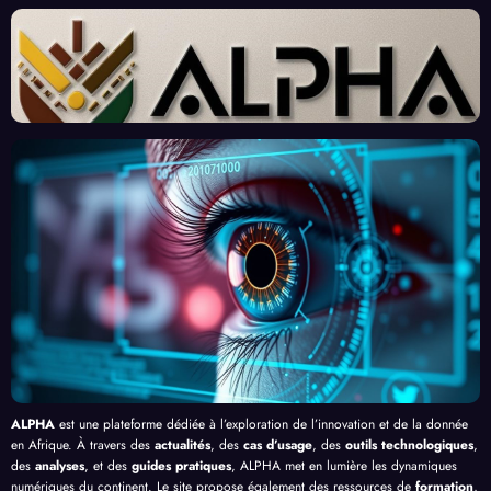
sante
ées :
Afric
d’Ex
des
Un
ains :
perts
« Tra
Nouv
Enjeu
Redé
vaille
eau
x et
finiss
urs
Front
Prom
ent
du
contr
esses
l’Effi
Clic »
e le
, au-
cacit
en
Palud
delà
é de
Afriq
isme
de
l’IA
ue
en
Bang
Afriq
ui
ue
ALPHA
est une plateforme dédiée à l’exploration de l’innovation et de la donnée
en Afrique. À travers des
actualités
, des
cas d’usage
, des
outils technologiques
,
des
analyses
, et des
guides pratiques
, ALPHA met en lumière les dynamiques
numériques du continent. Le site propose également des ressources de
formation
,