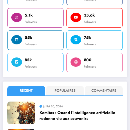
5.1k
35.6k
Followers
Followers
55k
75k
Followers
Followers
85k
800
Followers
Followers
RÉCENT
POPULAIRES
COMMENTAIRE
juillet 20, 2026
Kemitos : Quand l’intelligence artificielle
redonne vie aux souvenirs