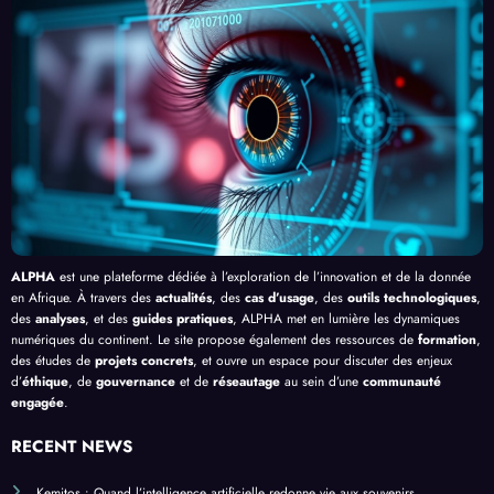
Clic »
e le
, au-
cacit
en
Palud
delà
é de
Afriq
isme
de
l’IA
ue
en
Bang
Afriq
ui
ue
ALPHA
est une plateforme dédiée à l’exploration de l’innovation et de la donnée
en Afrique. À travers des
actualités
, des
cas d’usage
, des
outils technologiques
,
des
analyses
, et des
guides pratiques
, ALPHA met en lumière les dynamiques
numériques du continent. Le site propose également des ressources de
formation
,
des études de
projets concrets
, et ouvre un espace pour discuter des enjeux
d’
éthique
, de
gouvernance
et de
réseautage
au sein d’une
communauté
engagée
.
RECENT NEWS
Kemitos : Quand l’intelligence artificielle redonne vie aux souvenirs