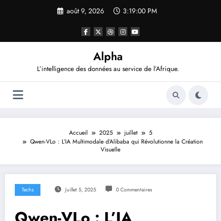
Aller
août 9, 2026
3:19:00 PM
au
contenu
Alpha
L’intelligence des données au service de l’Afrique.
Accueil
2025
juillet
5
Qwen-VLo : L’IA Multimodale d’Alibaba qui Révolutionne la Création
Visuelle
Techs
Juillet 5, 2025
0 Commentaires
Qwen-VLo : L’IA