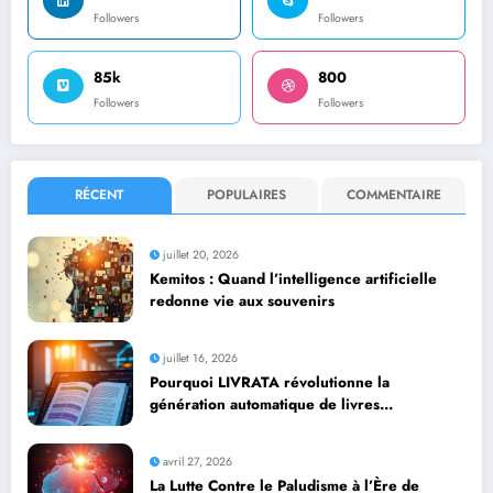
Followers
Followers
85k
800
Followers
Followers
RÉCENT
POPULAIRES
COMMENTAIRE
juillet 20, 2026
Kemitos : Quand l’intelligence artificielle
redonne vie aux souvenirs
juillet 16, 2026
Pourquoi LIVRATA révolutionne la
génération automatique de livres
professionnels avec l’intelligence artificielle
avril 27, 2026
La Lutte Contre le Paludisme à l’Ère de