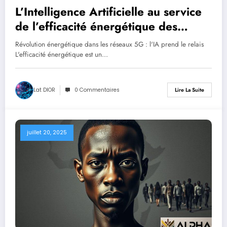
L’Intelligence Artificielle au service
de l’efficacité énergétique des
réseaux 5G et au-delà : Étude de cas
Révolution énergétique dans les réseaux 5G : l'IA prend le relais
DeepRx
L'efficacité énergétique est un…
Lat DIOR
0 Commentaires
Lire La Suite
juillet 20, 2025