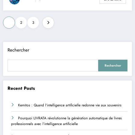
Pagination
1
2
3
des
publications
Rechercher
Rechercher
Recent Posts
Kemitos : Quand l’intelligence artificielle redonne vie aux souvenirs
Pourquoi LIVRATA révolutionne la génération automatique de livres
professionnels avec l’intelligence artificielle