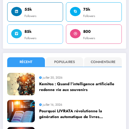
55k
75k
Followers
Followers
85k
800
Followers
Followers
RÉCENT
POPULAIRES
COMMENTAIRE
juillet 20, 2026
Kemitos : Quand l’intelligence artificielle
redonne vie aux souvenirs
juillet 16, 2026
Pourquoi LIVRATA révolutionne la
génération automatique de livres
professionnels avec l’intelligence artificielle