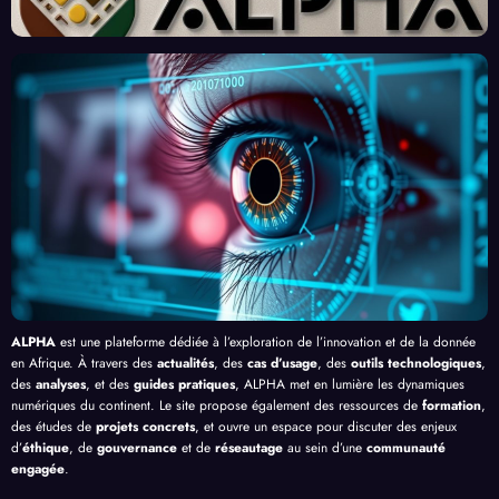
vaille
eau
x et
finiss
urs
Front
Prom
ent
du
contr
esses
l’Effi
Clic »
e le
, au-
cacit
en
Palud
delà
é de
Afriq
isme
de
l’IA
ue
en
Bang
Afriq
ui
ue
ALPHA
est une plateforme dédiée à l’exploration de l’innovation et de la donnée
en Afrique. À travers des
actualités
, des
cas d’usage
, des
outils technologiques
,
des
analyses
, et des
guides pratiques
, ALPHA met en lumière les dynamiques
numériques du continent. Le site propose également des ressources de
formation
,
des études de
projets concrets
, et ouvre un espace pour discuter des enjeux
d’
éthique
, de
gouvernance
et de
réseautage
au sein d’une
communauté
engagée
.