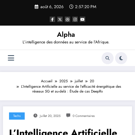
Aller
août 6, 2026
2:57:22 PM
au
contenu
Alpha
L’intelligence des données au service de l’Afrique.
Accueil
2025
juillet
20
L’Intelligence Artificielle au service de l’efficacité énergétique des
réseaux 5G et au-delà : Étude de cas DeepRx
Techs
Juillet 20, 2025
0 Commentaires
L’Intelligence Artificielle