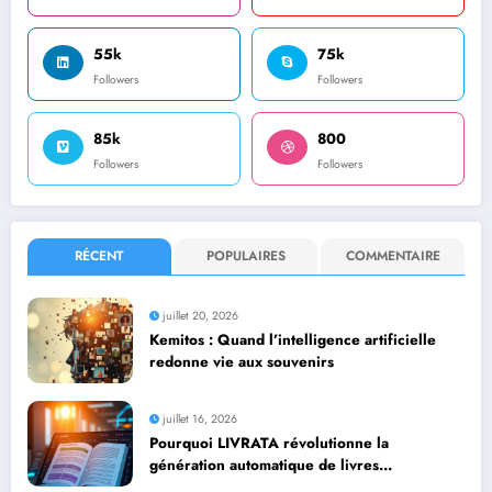
55k
75k
Followers
Followers
85k
800
Followers
Followers
RÉCENT
POPULAIRES
COMMENTAIRE
juillet 20, 2026
Kemitos : Quand l’intelligence artificielle
redonne vie aux souvenirs
juillet 16, 2026
Pourquoi LIVRATA révolutionne la
génération automatique de livres
professionnels avec l’intelligence artificielle