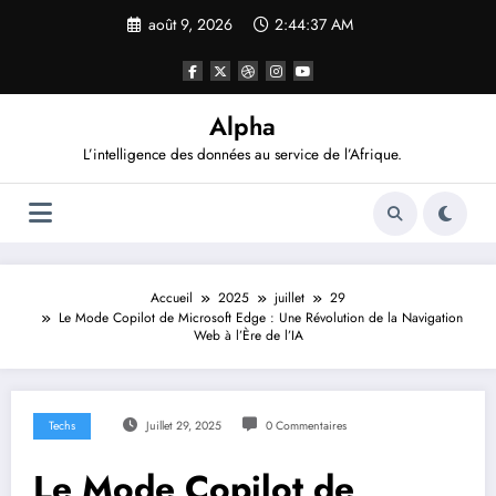
Aller
août 9, 2026
2:44:38 AM
au
contenu
Alpha
L’intelligence des données au service de l’Afrique.
Accueil
2025
juillet
29
Le Mode Copilot de Microsoft Edge : Une Révolution de la Navigation
Web à l’Ère de l’IA
Techs
Juillet 29, 2025
0 Commentaires
Le Mode Copilot de