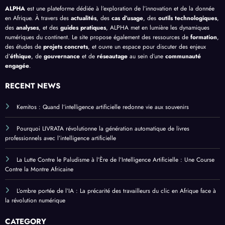
ALPHA
est une plateforme dédiée à l’exploration de l’innovation et de la donnée
en Afrique. À travers des
actualités
, des
cas d’usage
, des
outils technologiques
,
des
analyses
, et des
guides pratiques
, ALPHA met en lumière les dynamiques
numériques du continent. Le site propose également des ressources de
formation
,
des études de
projets concrets
, et ouvre un espace pour discuter des enjeux
d’
éthique
, de
gouvernance
et de
réseautage
au sein d’une
communauté
engagée
.
RECENT NEWS
Kemitos : Quand l’intelligence artificielle redonne vie aux souvenirs
Pourquoi LIVRATA révolutionne la génération automatique de livres
professionnels avec l’intelligence artificielle
La Lutte Contre le Paludisme à l’Ère de l’Intelligence Artificielle : Une Course
Contre la Montre Africaine
L’ombre portée de l’IA : La précarité des travailleurs du clic en Afrique face à
la révolution numérique
CATEGORY