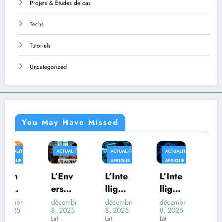
Projets & Études de cas
Techs
Tutoriels
Uncategorized
You May Have Missed
ACTUALITÉS
ACTUALITÉS
ACTUALITÉS
AFRIQUE
AFRIQUE
AFRIQUE
TECHS
L’Env
L’Inte
L’Inte
Au-
ers
lligen
lligen
delà
du
ce
ce
des
décembre
décembre
décembre
décembre
8, 2025
8, 2025
8, 2025
8, 2025
Déco
Artifi
Artifi
Trans
Lat
Lat
Lat
Lat