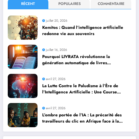
RÉCENT
POPULAIRES
COMMENTAIRE
juillet 20, 2026
Kemitos : Quand l’intelligence artificielle
redonne vie aux souvenirs
juillet 16, 2026
Pourquoi LIVRATA révolutionne la
génération automatique de livres
professionnels avec l’intelligence artificielle
avril 27, 2026
La Lutte Contre le Paludisme à l’Ère de
l’Intelligence Artificielle : Une Course
Contre la Montre Africaine
avril 27, 2026
L’ombre portée de l’IA : La précarité des
travailleurs du clic en Afrique face à la
révolution numérique