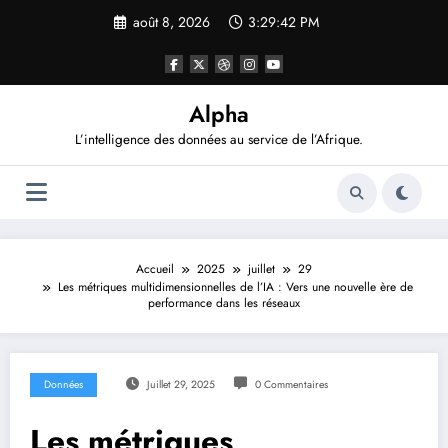
Aller
août 8, 2026
3:29:42 PM
au
contenu
Alpha
L’intelligence des données au service de l’Afrique.
Accueil
2025
juillet
29
Les métriques multidimensionnelles de l’IA : Vers une nouvelle ère de
performance dans les réseaux
Données
Juillet 29, 2025
0 Commentaires
Les métriques