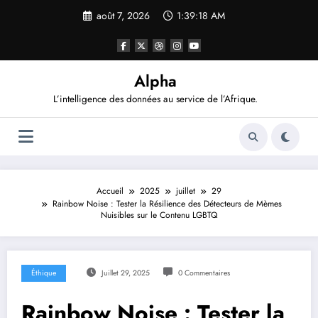
Aller
août 7, 2026
1:39:19 AM
au
contenu
Alpha
L’intelligence des données au service de l’Afrique.
Accueil
2025
juillet
29
Rainbow Noise : Tester la Résilience des Détecteurs de Mèmes
Nuisibles sur le Contenu LGBTQ
Éthique
Juillet 29, 2025
0 Commentaires
Rainbow Noise : Tester la