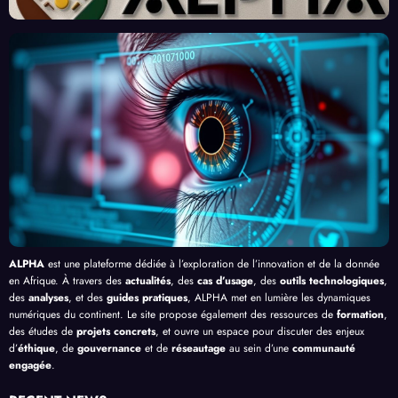
urs
Front
Prom
ent
du
contr
esses
l’Effi
Clic »
e le
, au-
cacit
en
Palud
delà
é de
Afriq
isme
de
l’IA
ue
en
Bang
Afriq
ui
ue
ALPHA
est une plateforme dédiée à l’exploration de l’innovation et de la donnée
en Afrique. À travers des
actualités
, des
cas d’usage
, des
outils technologiques
,
des
analyses
, et des
guides pratiques
, ALPHA met en lumière les dynamiques
numériques du continent. Le site propose également des ressources de
formation
,
des études de
projets concrets
, et ouvre un espace pour discuter des enjeux
d’
éthique
, de
gouvernance
et de
réseautage
au sein d’une
communauté
engagée
.