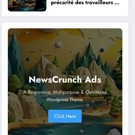
précarité des travailleurs du
clic en Afrique face à la
révolution numérique
NewsCrunch Ads
A Responsive, Multipurpose & Optimized
Wordpress Theme.
Click Here