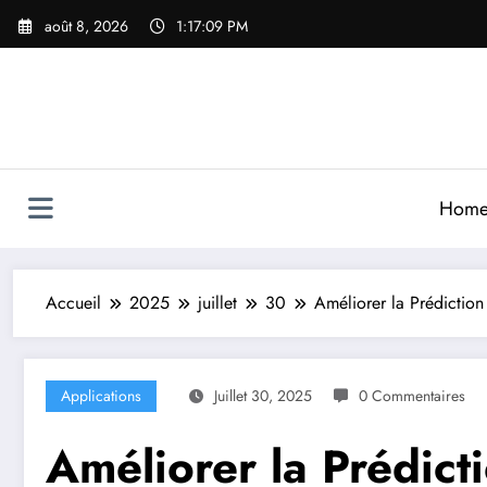
Aller
août 8, 2026
1:17:11 PM
au
contenu
Hom
Accueil
2025
juillet
30
Améliorer la Prédictio
Applications
Juillet 30, 2025
0 Commentaires
Améliorer la Prédicti