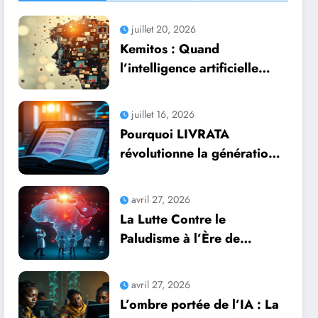
juillet 20, 2026
Kemitos : Quand
l’intelligence artificielle
redonne vie aux souvenirs
juillet 16, 2026
Pourquoi LIVRATA
révolutionne la génération
automatique de livres
professionnels avec
avril 27, 2026
l’intelligence artificielle
La Lutte Contre le
Paludisme à l’Ère de
l’Intelligence Artificielle :
Une Course Contre la
avril 27, 2026
Montre Africaine
L’ombre portée de l’IA : La