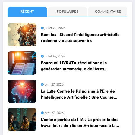
RÉCENT
POPULAIRES
COMMENTAIRE
juillet 20, 2026
Kemitos : Quand l’intelligence artificielle
redonne vie aux souvenirs
juillet 16, 2026
Pourquoi LIVRATA révolutionne la
génération automatique de livres
professionnels avec l’intelligence artificielle
avril 27, 2026
La Lutte Contre le Paludisme à l’Ère de
l’Intelligence Artificielle : Une Course
Contre la Montre Africaine
avril 27, 2026
L’ombre portée de l’IA : La précarité des
travailleurs du clic en Afrique face à la
révolution numérique