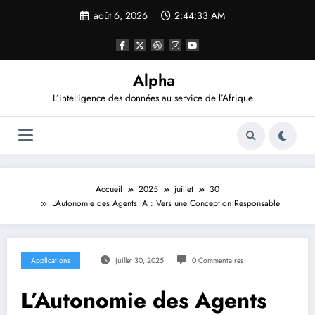
Aller
août 6, 2026
2:44:34 AM
au
contenu
Alpha
L’intelligence des données au service de l’Afrique.
Accueil
2025
juillet
30
L’Autonomie des Agents IA : Vers une Conception Responsable
Applications
Juillet 30, 2025
0 Commentaires
L’Autonomie des Agents