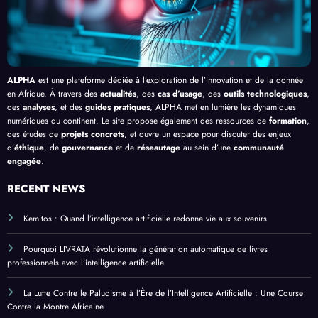
ue
ALPHA
est une plateforme dédiée à l’exploration de l’innovation et de la donnée
en Afrique. À travers des
actualités
, des
cas d’usage
, des
outils technologiques
,
des
analyses
, et des
guides pratiques
, ALPHA met en lumière les dynamiques
numériques du continent. Le site propose également des ressources de
formation
,
des études de
projets concrets
, et ouvre un espace pour discuter des enjeux
d’
éthique
, de
gouvernance
et de
réseautage
au sein d’une
communauté
engagée
.
RECENT NEWS
Kemitos : Quand l’intelligence artificielle redonne vie aux souvenirs
Pourquoi LIVRATA révolutionne la génération automatique de livres
professionnels avec l’intelligence artificielle
La Lutte Contre le Paludisme à l’Ère de l’Intelligence Artificielle : Une Course
Contre la Montre Africaine