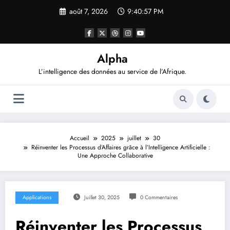
Aller
août 7, 2026
9:40:58 PM
au
contenu
Alpha
L’intelligence des données au service de l’Afrique.
Accueil
2025
juillet
30
Réinventer les Processus d’Affaires grâce à l’Intelligence Artificielle :
Une Approche Collaborative
Applications
Juillet 30, 2025
0 Commentaires
Réinventer les Processus