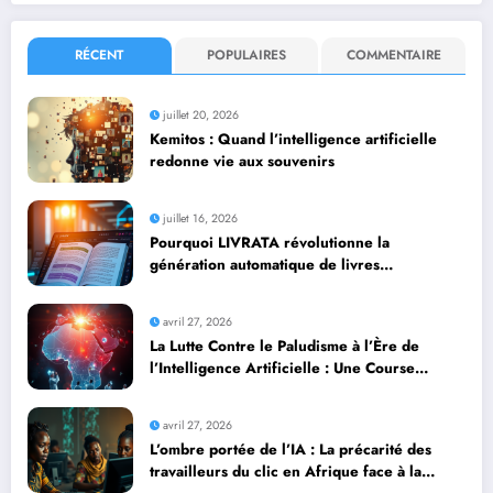
RÉCENT
POPULAIRES
COMMENTAIRE
juillet 20, 2026
Kemitos : Quand l’intelligence artificielle
redonne vie aux souvenirs
juillet 16, 2026
Pourquoi LIVRATA révolutionne la
génération automatique de livres
professionnels avec l’intelligence artificielle
avril 27, 2026
La Lutte Contre le Paludisme à l’Ère de
l’Intelligence Artificielle : Une Course
Contre la Montre Africaine
avril 27, 2026
L’ombre portée de l’IA : La précarité des
travailleurs du clic en Afrique face à la