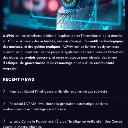
ue
ALPHA
est une plateforme dédiée à l’exploration de l’innovation et de la donnée
en Afrique. À travers des
actualités
, des
cas d’usage
, des
outils technologiques
,
des
analyses
, et des
guides pratiques
, ALPHA met en lumière les dynamiques
numériques du continent. Le site propose également des ressources de
formation
,
des études de
projets concrets
, et ouvre un espace pour discuter des enjeux
d’
éthique
, de
gouvernance
et de
réseautage
au sein d’une
communauté
engagée
.
RECENT NEWS
Kemitos : Quand l’intelligence artificielle redonne vie aux souvenirs
Pourquoi LIVRATA révolutionne la génération automatique de livres
professionnels avec l’intelligence artificielle
La Lutte Contre le Paludisme à l’Ère de l’Intelligence Artificielle : Une Course
Contre la Montre Africaine