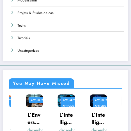
Modélisation
Projets & Études de cas
Techs
Tutoriels
Uncategorized
You May Have Missed
ACTUALITÉS
ACTUALITÉS
ACTUALITÉS
AFRIQUE
AFRIQUE
AFRIQUE
TECHS
L’Env
L’Inte
L’Inte
Au-
ers
lligen
lligen
delà
du
ce
ce
des
décembre
décembre
décembre
décembre