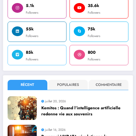
5.1k
35.6k
Followers
Followers
55k
75k
Followers
Followers
85k
800
Followers
Followers
RÉCENT
POPULAIRES
COMMENTAIRE
juillet 20, 2026
Kemitos : Quand l’intelligence artificielle
redonne vie aux souvenirs
juillet 16, 2026