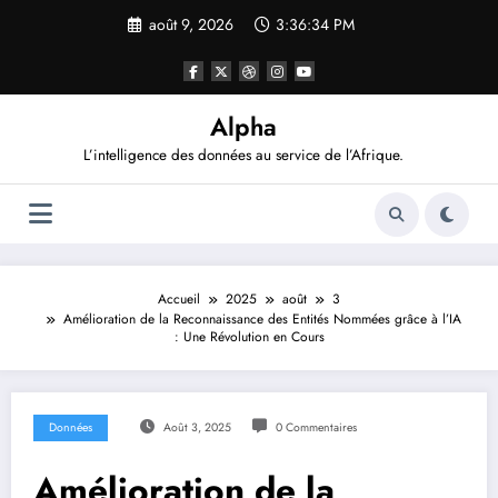
Aller
août 9, 2026
3:36:35 PM
au
contenu
Alpha
L’intelligence des données au service de l’Afrique.
Accueil
2025
août
3
Amélioration de la Reconnaissance des Entités Nommées grâce à l’IA
: Une Révolution en Cours
Données
Août 3, 2025
0 Commentaires
Amélioration de la