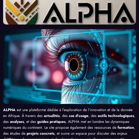
Un
ains :
perts
Révol
Nouv
Enjeu
Redé
ution
eau
x et
finiss
né
Front
Prom
ent
par
contr
esses
l’Effi
l’Inte
e le
, au-
cacit
lligen
Palud
delà
é de
ce
isme
de
l’IA
Artifi
en
Bang
cielle
Afriq
ui
ue
ALPHA
est une plateforme dédiée à l’exploration de l’innovation et de la donnée
en Afrique. À travers des
actualités
, des
cas d’usage
, des
outils technologiques
,
des
analyses
, et des
guides pratiques
, ALPHA met en lumière les dynamiques
numériques du continent. Le site propose également des ressources de
formation
,
des études de
projets concrets
, et ouvre un espace pour discuter des enjeux