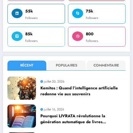
55k
75k
Followers
Followers
85k
800
Followers
Followers
RÉCENT
POPULAIRES
COMMENTAIRE
juillet 20, 2026
Kemitos : Quand l’intelligence artificielle
redonne vie aux souvenirs
juillet 16, 2026
Pourquoi LIVRATA révolutionne la
génération automatique de livres
professionnels avec l’intelligence artificielle