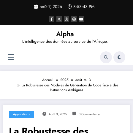
Aller
août 7, 2026
8:53:44 PM
au
contenu
Alpha
L’intelligence des données au service de l’Afrique.
Accueil
2025
août
3
La Robustesse des Modèles de Génération de Code face à des
Instructions Ambiguës
Applications
Août 3, 2025
0 Commentaires
La Robustesse des