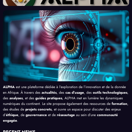
Front
Prom
ent
par
contr
esses
l’Effi
l’Inte
e le
, au-
cacit
lligen
Palud
delà
é de
ce
isme
de
l’IA
Artifi
en
Bang
cielle
Afriq
ui
ue
ALPHA
est une plateforme dédiée à l’exploration de l’innovation et de la donnée
en Afrique. À travers des
actualités
, des
cas d’usage
, des
outils technologiques
,
des
analyses
, et des
guides pratiques
, ALPHA met en lumière les dynamiques
numériques du continent. Le site propose également des ressources de
formation
,
des études de
projets concrets
, et ouvre un espace pour discuter des enjeux
d’
éthique
, de
gouvernance
et de
réseautage
au sein d’une
communauté
engagée
.