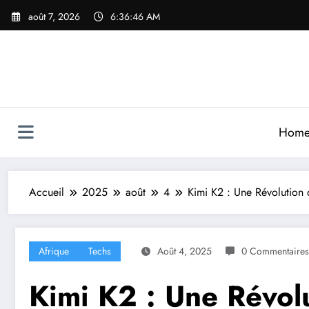
Aller
août 7, 2026
6:36:47 AM
au
contenu
Hom
Accueil
2025
août
4
Kimi K2 : Une Révolution d
Afrique
Techs
Août 4, 2025
0 Commentaires
Kimi K2 : Une Révol