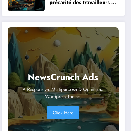
précarité des travailleurs du
clic en Afrique face à la
révolution numérique
NewsCrunch Ads
A Responsive, Multipurpose & Optimized
Wordpress Theme.
Click Here