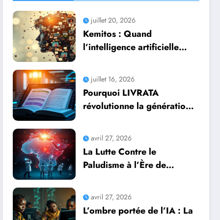
juillet 20, 2026
Kemitos : Quand
l’intelligence artificielle
redonne vie aux souvenirs
juillet 16, 2026
Pourquoi LIVRATA
révolutionne la génération
automatique de livres
professionnels avec
avril 27, 2026
l’intelligence artificielle
La Lutte Contre le
Paludisme à l’Ère de
l’Intelligence Artificielle :
Une Course Contre la
avril 27, 2026
Montre Africaine
L’ombre portée de l’IA : La