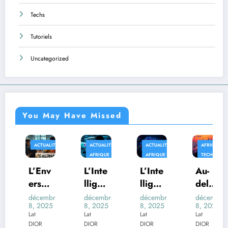
Techs
Tutoriels
Uncategorized
You May Have Missed
ACTUALITÉS
ACTUALITÉS
ACTUALITÉS
AFRIQUE
AFRIQUE
AFRIQUE
TECHS
L’Env
L’Inte
L’Inte
Au-
ers
lligen
lligen
delà
du
ce
ce
des
décembre
décembre
décembre
décembre
8, 2025
8, 2025
8, 2025
8, 2025
Déco
Artifi
Artifi
Trans
Lat
Lat
Lat
Lat
r de
cielle
cielle
form
DIOR
DIOR
DIOR
DIOR