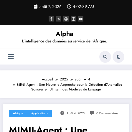
Aller
août 7, 2026
4:02:40 AM
au
contenu
Alpha
L’intelligence des données au service de l’Afrique.
Accueil
2025
août
4
MIMII-Agent : Une Nouvelle Approche pour la Détection d’Anomalies
Sonores en Utilisant des Modèles de Langage
Afrique
Applications
Août 4, 2025
0 Commentaires
MIMII-Agent : Une