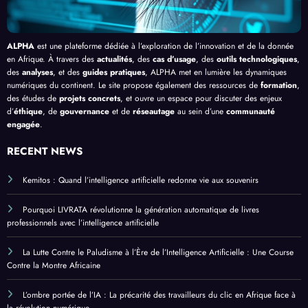
ALPHA
est une plateforme dédiée à l’exploration de l’innovation et de la donnée
en Afrique. À travers des
actualités
, des
cas d’usage
, des
outils technologiques
,
des
analyses
, et des
guides pratiques
, ALPHA met en lumière les dynamiques
numériques du continent. Le site propose également des ressources de
formation
,
des études de
projets concrets
, et ouvre un espace pour discuter des enjeux
d’
éthique
, de
gouvernance
et de
réseautage
au sein d’une
communauté
engagée
.
RECENT NEWS
Kemitos : Quand l’intelligence artificielle redonne vie aux souvenirs
Pourquoi LIVRATA révolutionne la génération automatique de livres
professionnels avec l’intelligence artificielle
La Lutte Contre le Paludisme à l’Ère de l’Intelligence Artificielle : Une Course
Contre la Montre Africaine
L’ombre portée de l’IA : La précarité des travailleurs du clic en Afrique face à