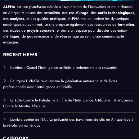
ALPHA
est une plateforme dédiée à l’exploration de l’innovation et de la donnée
en Afrique. À travers des
actualités
, des
cas d’usage
, des
outils technologiques
,
des
analyses
, et des
guides pratiques
, ALPHA met en lumière les dynamiques
numériques du continent. Le site propose également des ressources de
formation
,
des études de
projets concrets
, et ouvre un espace pour discuter des enjeux
d’
éthique
, de
gouvernance
et de
réseautage
au sein d’une
communauté
engagée
.
RECENT NEWS
Kemitos : Quand l’intelligence artificielle redonne vie aux souvenirs
Pourquoi LIVRATA révolutionne la génération automatique de livres
professionnels avec l’intelligence artificielle
La Lutte Contre le Paludisme à l’Ère de l’Intelligence Artificielle : Une Course
Contre la Montre Africaine
L’ombre portée de l’IA : La précarité des travailleurs du clic en Afrique face à
la révolution numérique
CATEGORY