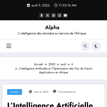
Aller
août 9, 2026
11:23:17 AM
au
contenu
Alpha
L’intelligence des données au service de l’Afrique.
Accueil
2025
août
6
L’Intelligence Artificielle et l’Optimisation des Flux de Travail :
Applications en Afrique
Afrique
Août 6, 2025
0 Commentaires
L’Intelligence Artificielle