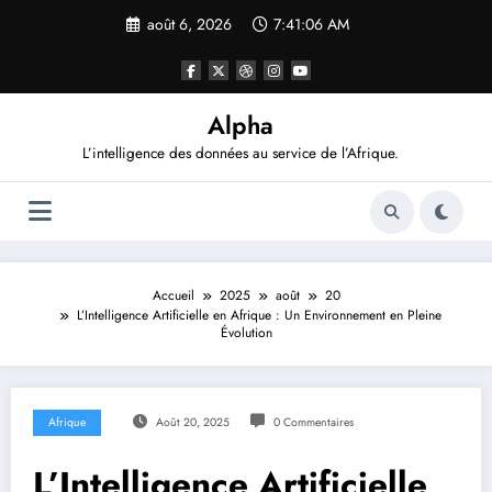
Aller
août 6, 2026
7:41:07 AM
au
contenu
Alpha
L’intelligence des données au service de l’Afrique.
Accueil
2025
août
20
L’Intelligence Artificielle en Afrique : Un Environnement en Pleine
Évolution
Afrique
Août 20, 2025
0 Commentaires
L’Intelligence Artificielle