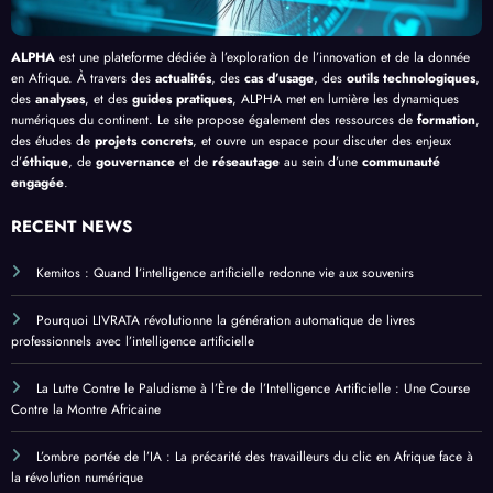
ALPHA
est une plateforme dédiée à l’exploration de l’innovation et de la donnée
en Afrique. À travers des
actualités
, des
cas d’usage
, des
outils technologiques
,
des
analyses
, et des
guides pratiques
, ALPHA met en lumière les dynamiques
numériques du continent. Le site propose également des ressources de
formation
,
des études de
projets concrets
, et ouvre un espace pour discuter des enjeux
d’
éthique
, de
gouvernance
et de
réseautage
au sein d’une
communauté
engagée
.
RECENT NEWS
Kemitos : Quand l’intelligence artificielle redonne vie aux souvenirs
Pourquoi LIVRATA révolutionne la génération automatique de livres
professionnels avec l’intelligence artificielle
La Lutte Contre le Paludisme à l’Ère de l’Intelligence Artificielle : Une Course
Contre la Montre Africaine
L’ombre portée de l’IA : La précarité des travailleurs du clic en Afrique face à
la révolution numérique