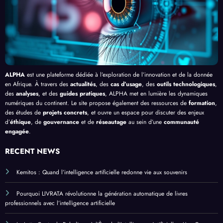
Afriq
ui
ue
ALPHA
est une plateforme dédiée à l’exploration de l’innovation et de la donnée
en Afrique. À travers des
actualités
, des
cas d’usage
, des
outils technologiques
,
des
analyses
, et des
guides pratiques
, ALPHA met en lumière les dynamiques
numériques du continent. Le site propose également des ressources de
formation
,
des études de
projets concrets
, et ouvre un espace pour discuter des enjeux
d’
éthique
, de
gouvernance
et de
réseautage
au sein d’une
communauté
engagée
.
RECENT NEWS
Kemitos : Quand l’intelligence artificielle redonne vie aux souvenirs
Pourquoi LIVRATA révolutionne la génération automatique de livres
professionnels avec l’intelligence artificielle