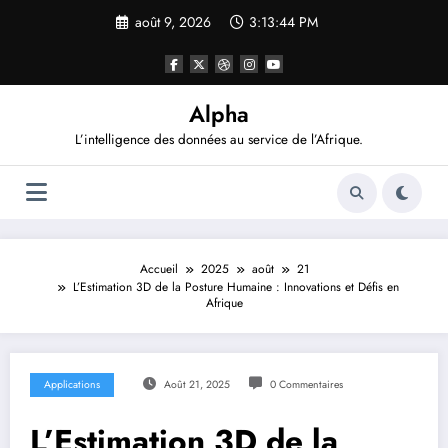
Aller
août 9, 2026
3:13:45 PM
au
contenu
Alpha
L’intelligence des données au service de l’Afrique.
Accueil
2025
août
21
L’Estimation 3D de la Posture Humaine : Innovations et Défis en
Afrique
Applications
Août 21, 2025
0 Commentaires
L’Estimation 3D de la