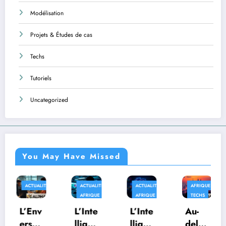
Modélisation
Projets & Études de cas
Techs
Tutoriels
Uncategorized
You May Have Missed
S
ACTUALITÉS
ACTUALITÉS
AFRIQUE
APPLICATION
AFRIQUE
AFRIQUE
TECHS
L’Inte
L’Inte
Au-
Quan
lligen
lligen
delà
d la