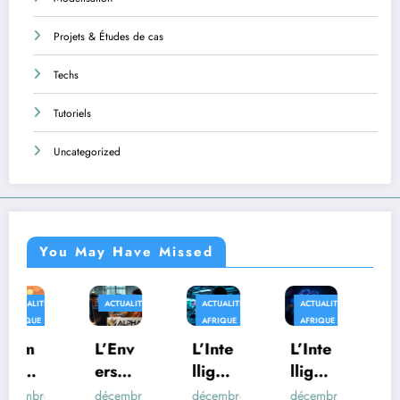
Projets & Études de cas
Techs
Tutoriels
Uncategorized
You May Have Missed
ACTUALITÉS
ACTUALITÉS
ACTUALITÉS
AFRIQUE
AFRIQUE
AFRIQUE
TECHS
L’Env
L’Inte
L’Inte
Au-
ers
lligen
lligen
delà
du
ce
ce
des
décembre
décembre
décembre
décembre