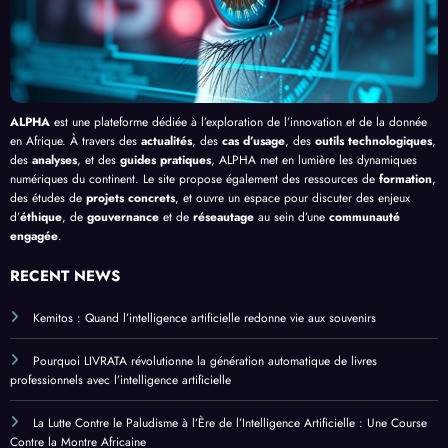
ue
ALPHA
est une plateforme dédiée à l’exploration de l’innovation et de la donnée
en Afrique. À travers des
actualités
, des
cas d’usage
, des
outils technologiques
,
des
analyses
, et des
guides pratiques
, ALPHA met en lumière les dynamiques
numériques du continent. Le site propose également des ressources de
formation
,
des études de
projets concrets
, et ouvre un espace pour discuter des enjeux
d’
éthique
, de
gouvernance
et de
réseautage
au sein d’une
communauté
engagée
.
RECENT NEWS
Kemitos : Quand l’intelligence artificielle redonne vie aux souvenirs
Pourquoi LIVRATA révolutionne la génération automatique de livres
professionnels avec l’intelligence artificielle
La Lutte Contre le Paludisme à l’Ère de l’Intelligence Artificielle : Une Course
Contre la Montre Africaine